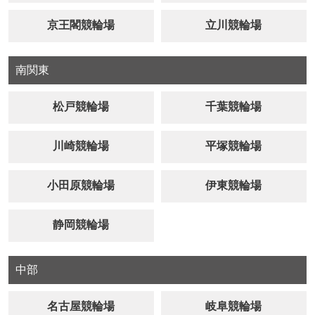
京王閣競輪場
立川競輪場
南関東
松戸競輪場
千葉競輪場
川崎競輪場
平塚競輪場
小田原競輪場
伊東競輪場
静岡競輪場
中部
名古屋競輪場
岐阜競輪場