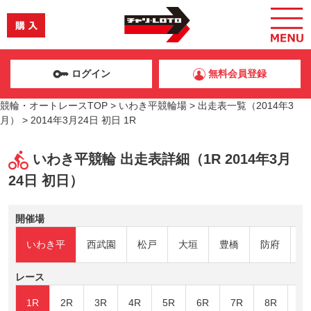
ログイン
無料会員登録
競輪・オートレースTOP
>
いわき平競輪場
>
出走表一覧（2014年3
月）
>
2014年3月24日 初日 1R
いわき平競輪 出走表詳細（1R 2014年3月
24日 初日）
開催場
いわき平
西武園
松戸
大垣
豊橋
防府
小
レース
1R
2R
3R
4R
5R
6R
7R
8R
9R