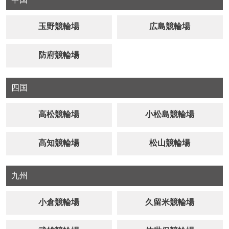
玉野競輪場
広島競輪場
防府競輪場
四国
高松競輪場
小松島競輪場
高知競輪場
松山競輪場
九州
小倉競輪場
久留米競輪場