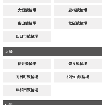
大垣競輪場
豊橋競輪場
富山競輪場
松阪競輪場
四日市競輪場
近畿
福井競輪場
奈良競輪場
向日町競輪場
和歌山競輪場
岸和田競輪場
中国