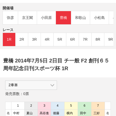
開催場
弥彦
京王閣
小田原
豊橋
和歌山
小松島
レース
1R
2R
3R
4R
5R
6R
7R
8R
9R
豊橋 2014年7月5日 2日目 チ一般 F2 創刊６５
周年記念日刊スポーツ杯 1R
発売票数：0票
1
2
3
4
5
6
7
名
中村
夏山
高谷進
後藤
横内
田中
三好
名