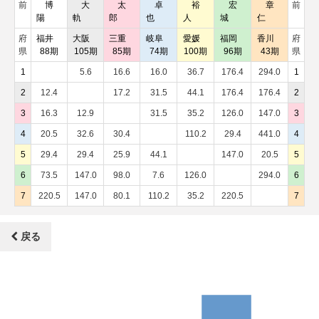
前
博
大
太
卓
裕
宏
章
前
陽
軌
郎
也
人
城
仁
府
福井
大阪
三重
岐阜
愛媛
福岡
香川
府
県
88期
105期
85期
74期
100期
96期
43期
県
1
5.6
16.6
16.0
36.7
176.4
294.0
1
2
12.4
17.2
31.5
44.1
176.4
176.4
2
3
16.3
12.9
31.5
35.2
126.0
147.0
3
4
20.5
32.6
30.4
110.2
29.4
441.0
4
5
29.4
29.4
25.9
44.1
147.0
20.5
5
6
73.5
147.0
98.0
7.6
126.0
294.0
6
7
220.5
147.0
80.1
110.2
35.2
220.5
7
戻る