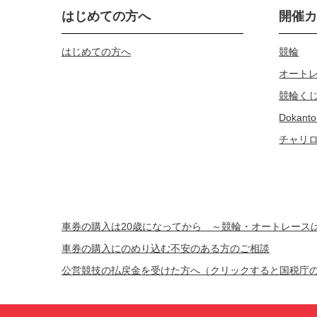
はじめての方へ
開催
はじめての方へ
競輪
オート
競輪く
Dokanto
チャリ
車券の購入は20歳になってから ～競輪・オートレー
車券の購入にのめり込む不安のある方のご相談
公営競技の払戻金を受けた方へ（クリックすると国税庁