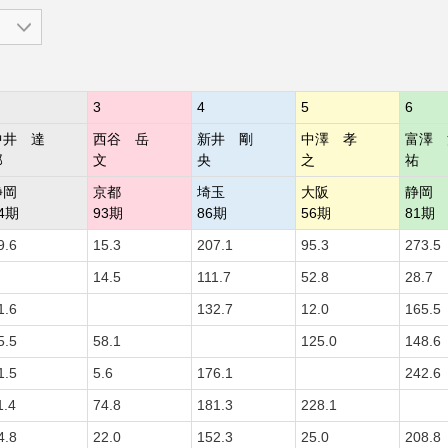
3
4
5
6
中井 達
西谷 岳
新井 剛
中澤 孝
富澤 
郎
文
央
之
祐
静岡
京都
埼玉
大阪
静岡
4期
93期
86期
56期
81期
9.6
15.3
207.1
95.3
273.5
14.5
111.7
52.8
28.7
1.6
132.7
12.0
165.5
5.5
58.1
125.0
148.6
1.5
5.6
176.1
242.6
1.4
74.8
181.3
228.1
4.8
22.0
152.3
25.0
208.8