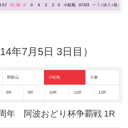
抜５
般３
一７
8.57
52.38
0
0
4
2
2
0
小松島
07/03
14年7月5日 3日目）
和歌山
小松島
小倉
8R
9R
10R
11R
12R
６４周年 阿波おどり杯争覇戦 1R