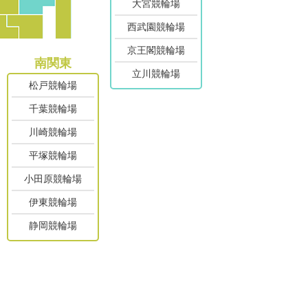
大宮競輪場
西武園競輪場
京王閣競輪場
南関東
立川競輪場
松戸競輪場
千葉競輪場
川崎競輪場
平塚競輪場
小田原競輪場
伊東競輪場
静岡競輪場