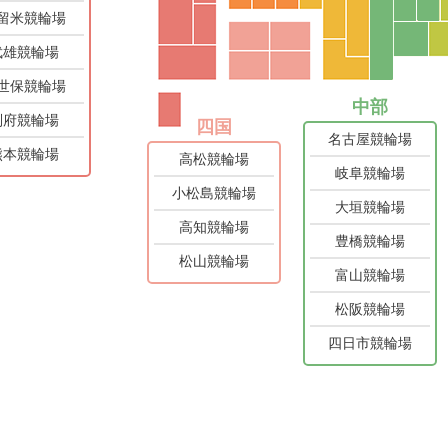
留米競輪場
武雄競輪場
世保競輪場
中部
別府競輪場
四国
名古屋競輪場
熊本競輪場
高松競輪場
岐阜競輪場
小松島競輪場
大垣競輪場
高知競輪場
豊橋競輪場
松山競輪場
富山競輪場
松阪競輪場
四日市競輪場