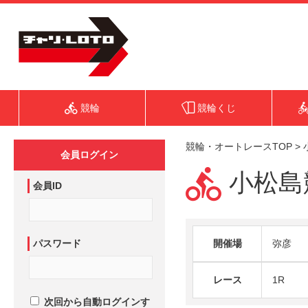
競輪
競輪くじ
競輪・オートレースTOP
>
会員ログイン
小松島競
会員ID
パスワード
開催場
弥彦
レース
1R
次回から自動ログインす