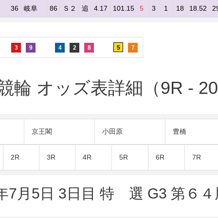
司
36
岐阜
86
Ｓ２
追
4.17
101.15
5
3
1
18
18.52
2
3
9
4
2
8
5
7
輪 オッズ表詳細（9R - 20
京王閣
小田原
豊橋
2R
3R
4R
5R
6R
7R
4年7月5日 3日目 特 選 G3 第