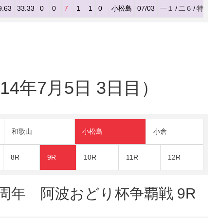
二６
特４
一１
9.63
33.33
0
0
7
1
1
0
小松島
07/03
14年7月5日 3日目）
和歌山
小松島
小倉
8R
9R
10R
11R
12R
６４周年 阿波おどり杯争覇戦 9R