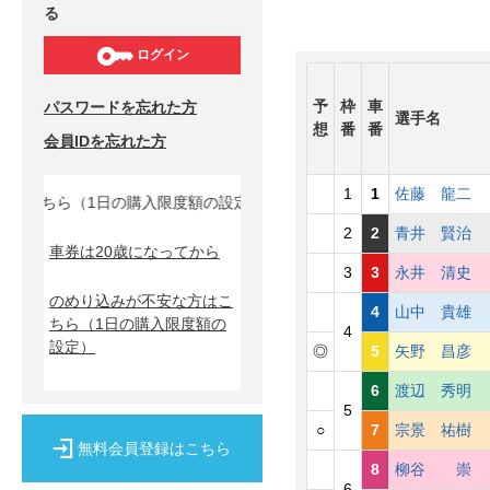
る
ログイン
予
枠
車
パスワードを忘れた方
選手名
想
番
番
会員IDを忘れた方
1
1
佐藤 龍
こちら（1日の購入限度額の設定）↓
2
2
青井 賢
車券は20歳になってから
3
3
永井 清
のめり込みが不安な方はこ
4
山中 貴
ちら
（1日の購入限度額の
4
設定）
◎
5
矢野 昌
6
渡辺 秀
5
○
7
宗景 祐
無料会員登録はこちら
8
柳谷 
6