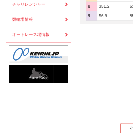
チャリレンジャー
8
351.2
5
9
56.9
8
競輪場情報
オートレース場情報