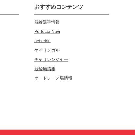
おすすめコンテンツ
競輪選手情報
Perfecta Navi
netkeirin
ケイリンガル
チャリレンジャー
競輪場情報
オートレース場情報