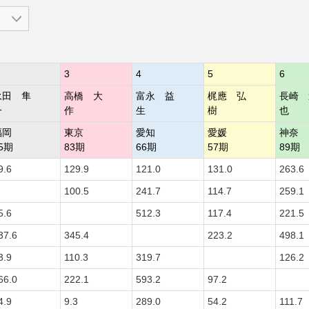
3
4
5
6
永田 隼
高橋 大
富永 益
梶應 弘
長崎 
一
作
生
樹
也
福岡
東京
愛知
愛媛
神奈
5期
83期
66期
57期
89期
9.6
129.9
121.0
131.0
263.6
100.5
241.7
114.7
259.1
5.6
512.3
117.4
221.5
37.6
345.4
223.2
498.1
3.9
110.3
319.7
126.2
66.0
222.1
593.2
97.2
4.9
9.3
289.0
54.2
111.7