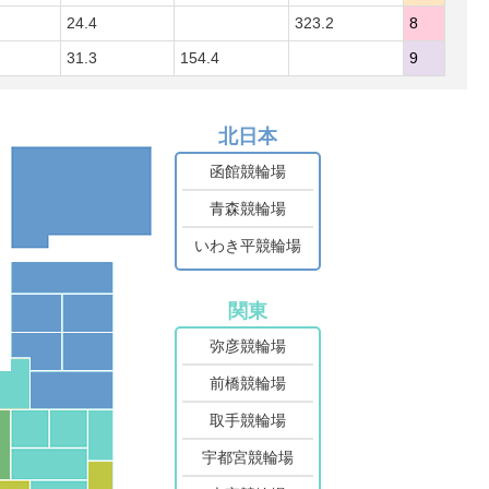
24.4
323.2
8
31.3
154.4
9
北日本
函館競輪場
青森競輪場
いわき平競輪場
関東
弥彦競輪場
前橋競輪場
取手競輪場
宇都宮競輪場