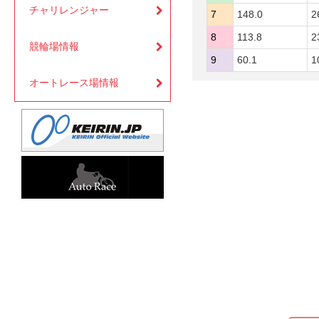
チャリレンジャー
7
148.0
2
8
113.8
2
競輪場情報
9
60.1
1
オートレース場情報