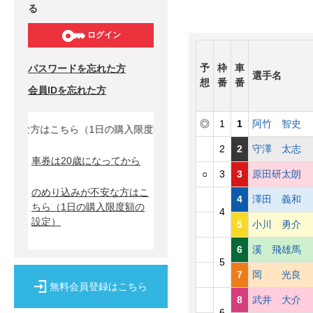
る
ログイン
予
枠
車
パスワードを忘れた方
選手名
想
番
番
会員IDを忘れた方
◎
1
1
阿竹 智
な方はこちら（1日の購入限度額の設定）↓
2
2
守澤 太
車券は20歳になってから
○
3
3
原田研太
のめり込みが不安な方はこ
4
澤田 義
ちら
（1日の購入限度額の
4
設定）
5
小川 勇
6
溪 飛雄
5
7
岡 光
無料会員登録はこちら
8
武井 大
6