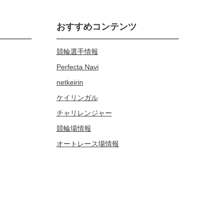
おすすめコンテンツ
競輪選手情報
Perfecta Navi
netkeirin
ケイリンガル
チャリレンジャー
競輪場情報
オートレース場情報