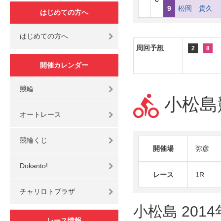
9
松岡 貴
はじめての方へ
はじめての方へ
周回予想
2
8
開催カレンダー
競輪
小松島競
オートレース
競輪くじ
開催場
弥彦
Dokanto!
レース
1R
チャリロトプラザ
小松島 201
レース情報