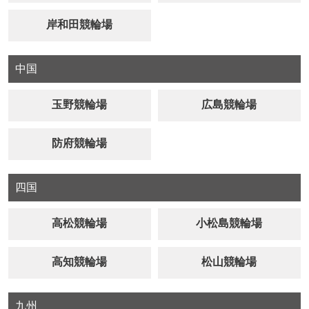
岸和田競輪場
中国
玉野競輪場
広島競輪場
防府競輪場
四国
高松競輪場
小松島競輪場
高知競輪場
松山競輪場
九州