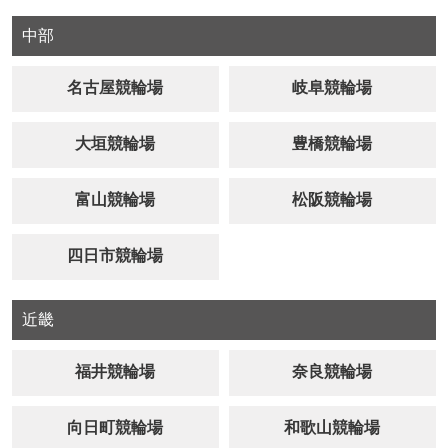
中部
名古屋競輪場
岐阜競輪場
大垣競輪場
豊橋競輪場
富山競輪場
松阪競輪場
四日市競輪場
近畿
福井競輪場
奈良競輪場
向日町競輪場
和歌山競輪場