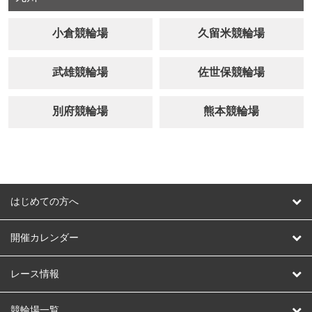
小倉競輪場
久留米競輪場
武雄競輪場
佐世保競輪場
別府競輪場
熊本競輪場
はじめての方へ
はじめての方へ
開催カレンダー
競輪
レース情報
オートレース
レース予想
競輪場一覧