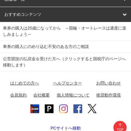
競輪くじ
レース結果
北日本
函館競輪場
青森競輪場
いわき平競輪場
おすすめコンテンツ
車券の購入は20歳になってから ～競輪・オートレースは適度に楽
Dokanto!
キャリーオーバー一覧
関
競輪選手情報
弥彦競輪場
前橋競輪場
取手競輪場
宇都宮競輪場
しみましょう～
東
大宮競輪場
西武園競輪場
京王閣競輪場
立川競輪場
チャリロトプラザ
Perfecta Navi
車券の購入にのめり込む不安のある方のご相談
南
松戸競輪場
千葉競輪場
川崎競輪場
平塚競輪場
公営競技の払戻金を受けた方へ（クリックすると国税庁のページへ
netkeirin
関
移動します）
小田原競輪場
伊東競輪場
静岡競輪場
東
ケイリンガル
中
名古屋競輪場
岐阜競輪場
大垣競輪場
豊橋競輪場
はじめての方へ
ヘルプセンター
お問い合わせ
部
チャリレンジャー
富山競輪場
松阪競輪場
四日市競輪場
会員規約
会社概要
個人情報について
推奨動作環境
競輪場情報
近
福井競輪場
奈良競輪場
向日町競輪場
和歌山競輪場
畿
岸和田競輪場
オートレース場情報
PCサイトへ移動