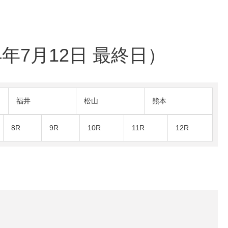
4年7月12日 最終日）
福井
松山
熊本
8R
9R
10R
11R
12R