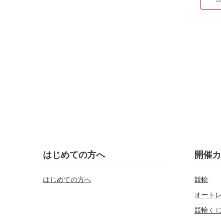
はじめての方へ
開催
はじめての方へ
競輪
オート
競輪く