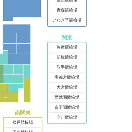
青森競輪場
いわき平競輪場
関東
弥彦競輪場
前橋競輪場
取手競輪場
宇都宮競輪場
大宮競輪場
西武園競輪場
京王閣競輪場
南関東
立川競輪場
松戸競輪場