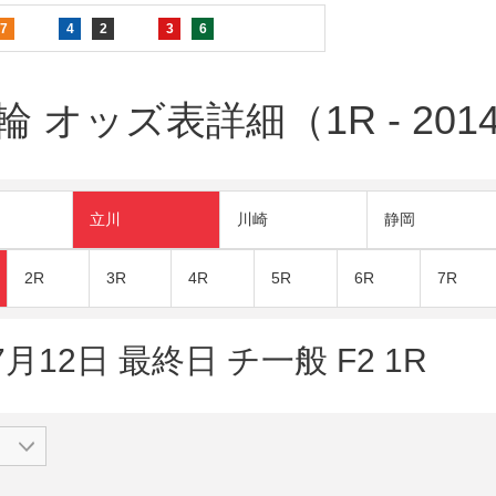
7
4
2
3
6
 オッズ表詳細（1R - 201
立川
川崎
静岡
2R
3R
4R
5R
6R
7R
7月12日 最終日 チ一般 F2 1R