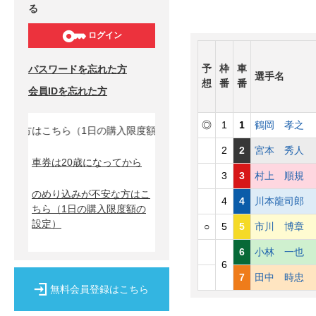
る
ログイン
予
枠
車
パスワードを忘れた方
選手名
想
番
番
会員IDを忘れた方
◎
1
1
鶴岡 孝
な方はこちら（1日の購入限度額の設定）↓
2
2
宮本 秀
車券は20歳になってから
3
3
村上 順
のめり込みが不安な方はこ
4
4
川本龍司
ちら
（1日の購入限度額の
設定）
○
5
5
市川 博
6
小林 一
6
7
田中 時
無料会員登録はこちら