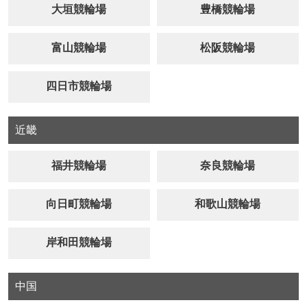
大垣競輪場
豊橋競輪場
富山競輪場
松阪競輪場
四日市競輪場
近畿
福井競輪場
奈良競輪場
向日町競輪場
和歌山競輪場
岸和田競輪場
中国