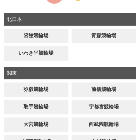
北日本
函館競輪場
青森競輪場
いわき平競輪場
関東
弥彦競輪場
前橋競輪場
取手競輪場
宇都宮競輪場
大宮競輪場
西武園競輪場