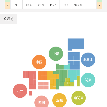
7
59.5
42.4
23.3
119.1
52.1
999.9
7
戻る
中部
北日本
中国
関東
九州
南関東
近畿
四国