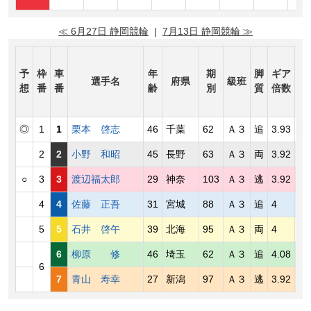
≪ 6月27日 静岡競輪
|
7月13日 静岡競輪 ≫
予
枠
車
年
期
脚
ギア
選手名
府県
級班
競
想
番
番
齢
別
質
倍数
得
◎
1
1
栗本 啓志
46
千葉
62
Ａ３
追
3.93
76
2
2
小野 和昭
45
長野
63
Ａ３
両
3.92
68
○
3
3
渡辺福太郎
29
神奈
103
Ａ３
逃
3.92
71
4
4
佐藤 正吾
31
宮城
88
Ａ３
追
4
68
5
5
石井 啓午
39
北海
95
Ａ３
両
4
79
6
柳原 修
46
埼玉
62
Ａ３
追
4.08
65
6
7
青山 寿幸
27
新潟
97
Ａ３
逃
3.92
74