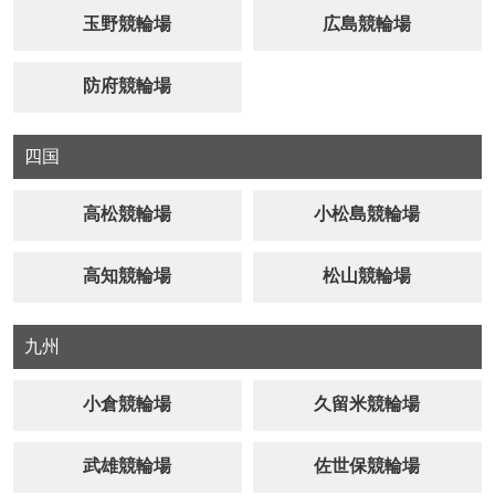
玉野競輪場
広島競輪場
防府競輪場
四国
高松競輪場
小松島競輪場
高知競輪場
松山競輪場
九州
小倉競輪場
久留米競輪場
武雄競輪場
佐世保競輪場