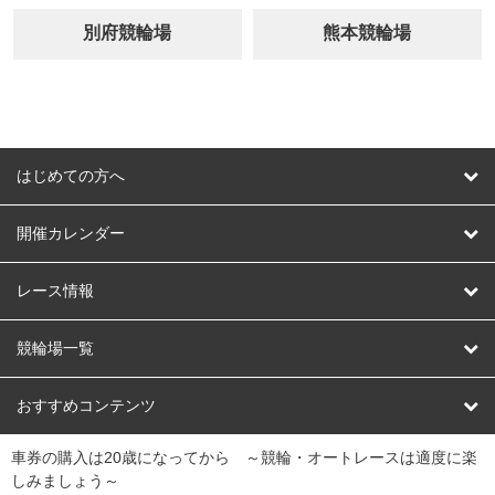
別府競輪場
熊本競輪場
はじめての方へ
はじめての方へ
開催カレンダー
競輪
レース情報
オートレース
レース予想
競輪場一覧
競輪くじ
レース結果
北日本
函館競輪場
青森競輪場
いわき平競輪場
おすすめコンテンツ
車券の購入は20歳になってから ～競輪・オートレースは適度に楽
Dokanto!
キャリーオーバー一覧
関
競輪選手情報
弥彦競輪場
前橋競輪場
取手競輪場
宇都宮競輪場
しみましょう～
東