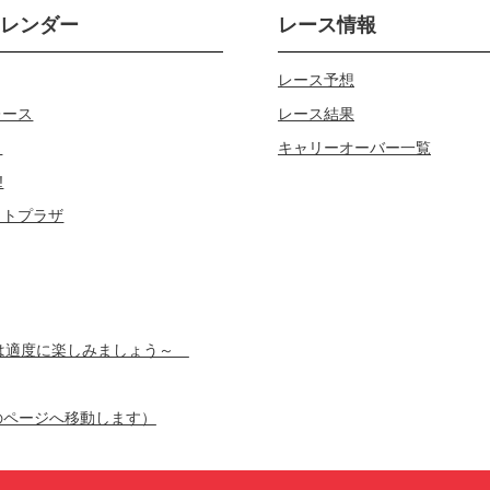
カレンダー
レース情報
レース予想
レース
レース結果
じ
キャリーオーバー一覧
!
ロトプラザ
スは適度に楽しみましょう～
のページへ移動します）