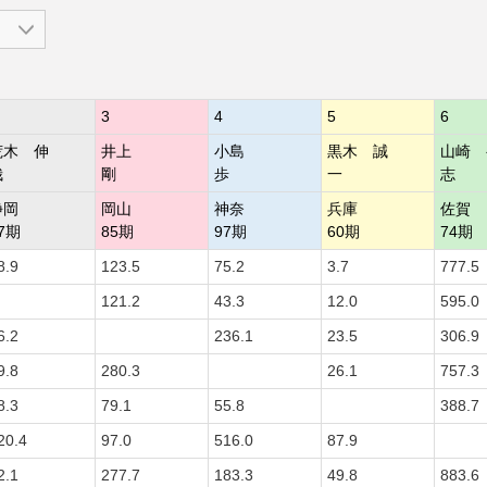
3
4
5
6
荒木 伸
井上
小島
黒木 誠
山崎 
哉
剛
歩
一
志
静岡
岡山
神奈
兵庫
佐賀
7期
85期
97期
60期
74期
8.9
123.5
75.2
3.7
777.5
121.2
43.3
12.0
595.0
6.2
236.1
23.5
306.9
9.8
280.3
26.1
757.3
8.3
79.1
55.8
388.7
20.4
97.0
516.0
87.9
2.1
277.7
183.3
49.8
883.6