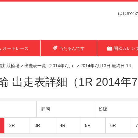
はじめて
オートレース
当たるんです
開催カレン
福井競輪場
>
出走表一覧（2014年7月）
>
2014年7月13日 最終日 1R
 出走表詳細（1R 2014年
静岡
松阪
2R
3R
4R
5R
6R