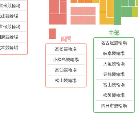
留米競輪場
武雄競輪場
世保競輪場
中部
別府競輪場
四国
名古屋競輪場
熊本競輪場
高松競輪場
岐阜競輪場
小松島競輪場
大垣競輪場
高知競輪場
豊橋競輪場
松山競輪場
富山競輪場
松阪競輪場
四日市競輪場