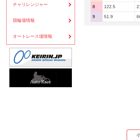
チャリレンジャー
8
122.5
2
9
51.9
6
競輪場情報
オートレース場情報