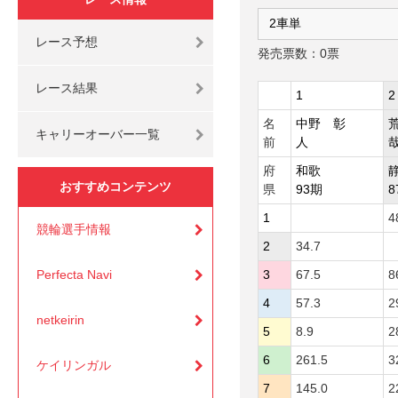
レース予想
発売票数：0票
レース結果
1
2
名
中野 彰
キャリーオーバー一覧
前
人
府
和歌
おすすめコンテンツ
県
93期
8
1
4
競輪選手情報
2
34.7
Perfecta Navi
3
67.5
8
4
57.3
2
netkeirin
5
8.9
2
6
261.5
3
ケイリンガル
7
145.0
2