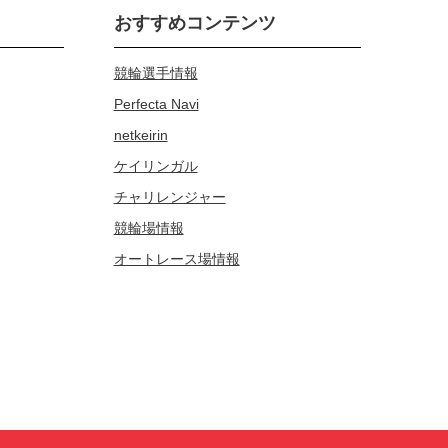
おすすめコンテンツ
競輪選手情報
Perfecta Navi
netkeirin
ケイリンガル
チャリレンジャー
競輪場情報
オートレース場情報