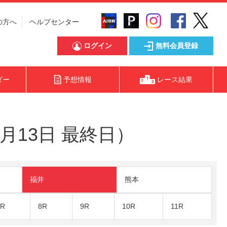
の方へ
ヘルプセンター
ログイン
無料会員登録
ダー
予想情報
レース結果
7月13日 最終日）
福井
熊本
7R
8R
9R
10R
11R