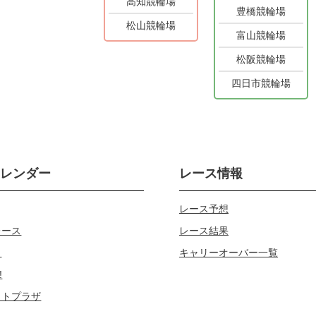
高知競輪場
豊橋競輪場
松山競輪場
富山競輪場
松阪競輪場
四日市競輪場
カレンダー
レース情報
レース予想
レース
レース結果
じ
キャリーオーバー一覧
!
ロトプラザ