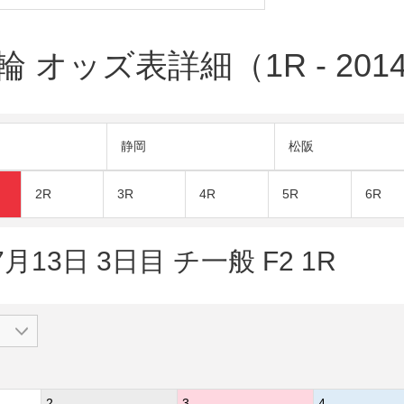
 オッズ表詳細（1R - 201
静岡
松阪
2R
3R
4R
5R
6R
7月13日 3日目 チ一般 F2 1R
2
3
4