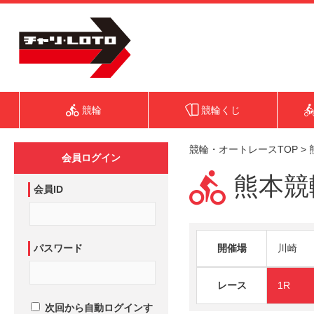
競輪
競輪くじ
競輪・オートレースTOP
>
会員ログイン
熊本競輪
会員ID
パスワード
開催場
川崎
レース
1R
次回から自動ログインす