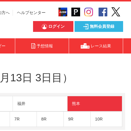
の方へ
ヘルプセンター
ログイン
無料会員登録
ダー
予想情報
レース結果
月13日 3日目）
福井
熊本
7R
8R
9R
10R