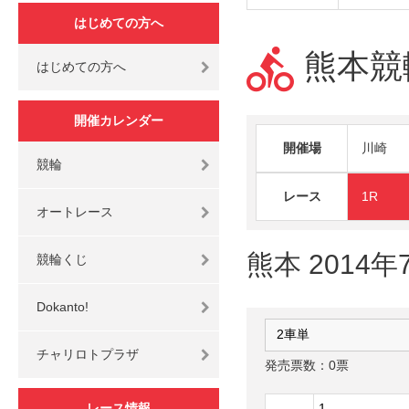
はじめての方へ
熊本競輪
はじめての方へ
開催カレンダー
開催場
川崎
競輪
レース
1R
オートレース
熊本 2014年
競輪くじ
Dokanto!
チャリロトプラザ
発売票数：0票
レース情報
1