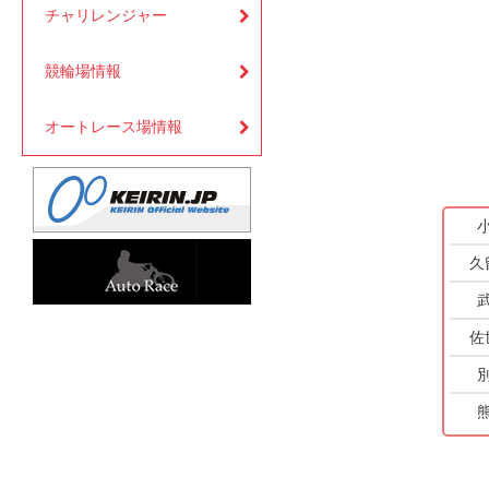
チャリレンジャー
競輪場情報
オートレース場情報
久
佐