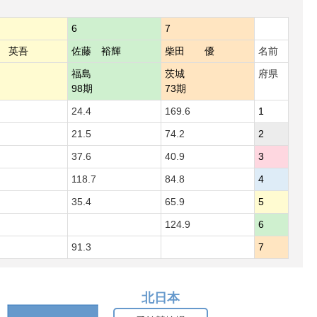
6
7
田 英吾
佐藤 裕輝
柴田 優
名前
馬
福島
茨城
府県
98期
73期
24.4
169.6
1
21.5
74.2
2
37.6
40.9
3
118.7
84.8
4
35.4
65.9
5
124.9
6
91.3
7
北日本