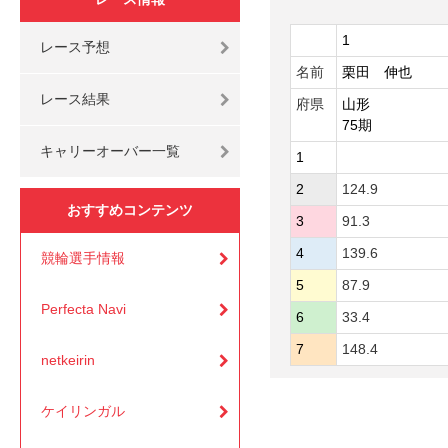
1
レース予想
名前
栗田 伸也
レース結果
府県
山形
75期
キャリーオーバー一覧
1
2
124.9
おすすめコンテンツ
3
91.3
4
139.6
競輪選手情報
5
87.9
Perfecta Navi
6
33.4
7
148.4
netkeirin
ケイリンガル