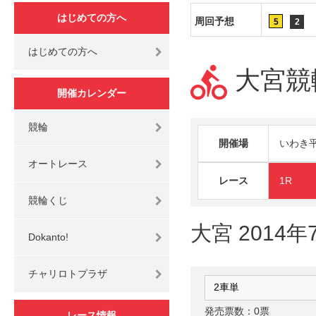
はじめての方へ
周回予想
5
2
はじめての方へ
大宮競輪
開催カレンダー
競輪
開催場
いわき
オートレース
レース
1R
競輪くじ
大宮 2014
Dokanto!
チャリロトプラザ
発売票数：0票
レース情報