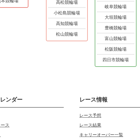
熊本競輪場
高松競輪場
岐阜競輪場
小松島競輪場
大垣競輪場
高知競輪場
豊橋競輪場
松山競輪場
富山競輪場
松阪競輪場
四日市競輪場
カレンダー
レース情報
レース予想
レース
レース結果
じ
キャリーオーバー一覧