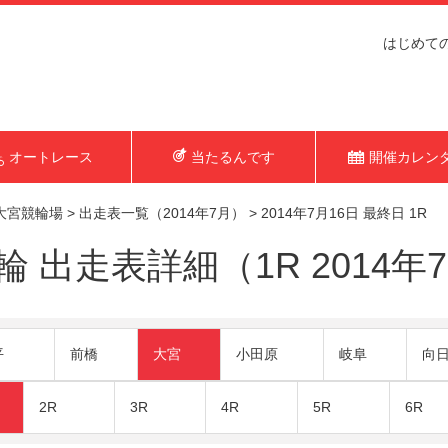
はじめて
オートレース
当たるんです
開催カレン
大宮競輪場
>
出走表一覧（2014年7月）
>
2014年7月16日 最終日 1R
 出走表詳細（1R 2014年
平
前橋
大宮
小田原
岐阜
向
2R
3R
4R
5R
6R