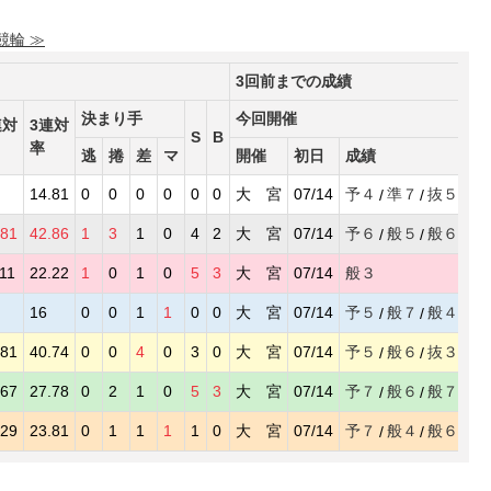
競輪 ≫
3回前までの成績
決まり手
今回開催
前
連対
3連対
S
B
率
逃
捲
差
マ
開催
初日
成績
開
準７
抜５
予４
14.81
0
0
0
0
0
0
大 宮
07/14
函
般５
般６
予６
.81
42.86
1
3
1
0
4
2
大 宮
07/14
立
般３
.11
22.22
1
0
1
0
5
3
大 宮
07/14
立
般７
般４
予５
16
0
0
1
1
0
0
大 宮
07/14
京
般６
抜３
予５
.81
40.74
0
0
4
0
3
0
大 宮
07/14
弥
般６
般７
予７
.67
27.78
0
2
1
0
5
3
大 宮
07/14
京
般４
般６
予７
.29
23.81
0
1
1
1
1
0
大 宮
07/14
静