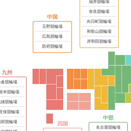
福井競輪場
奈良競輪場
中国
向日町競輪場
玉野競輪場
和歌山競輪場
広島競輪場
岸和田競輪場
防府競輪場
九州
小倉競輪場
留米競輪場
武雄競輪場
世保競輪場
中部
別府競輪場
四国
名古屋競輪場