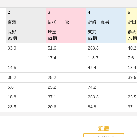
2
3
4
5
百瀬 匡
辰柳 覚
野崎 眞男
野
長野
埼玉
東京
群
83期
61期
62期
75期
33.9
51.6
263.8
40.2
17.4
118.7
7.6
14.5
42.4
18.4
38.2
25.2
39.5
5.0
23.2
74.2
18.8
37.1
263.8
25.5
23.5
20.6
84.8
37.1
近畿