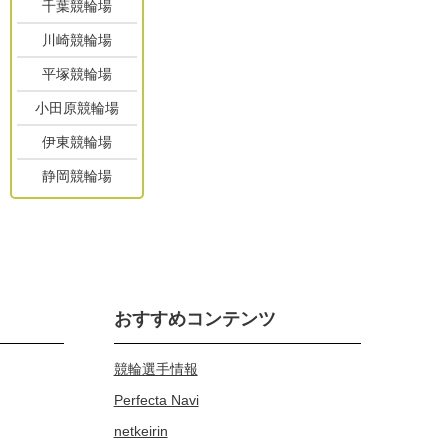
千葉競輪場
川崎競輪場
平塚競輪場
小田原競輪場
伊東競輪場
静岡競輪場
おすすめコンテンツ
競輪選手情報
Perfecta Navi
netkeirin