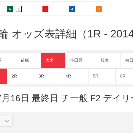
6
1
3
4
7
 オッズ表詳細（1R - 201
平
前橋
大宮
小田原
岐阜
向
2R
3R
4R
5R
6R
年7月16日 最終日 チ一般 F2 デ