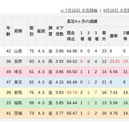
≪ 7月15日 大宮競輪
|
8月15日 大宮
直近4ヶ月の成績
年
期
脚
ギア
府県
級班
競走
1
2
3
着
2
齢
別
質
倍数
勝率
得点
着
着
着
外
率
也
42
山形
75
Ａ３
追
3.86
64.96
0
0
4
23
0
0
匡
36
長野
83
Ａ３
両
3.92
69.52
5
0
4
12
23.81
23
覚
49
埼玉
61
Ａ３
追
3.86
65.50
1
1
2
14
5.56
11
男
47
東京
62
Ａ３
追
4.15
66.48
0
2
2
21
0
8
吾
39
群馬
75
Ａ３
追
3.83
69.74
2
2
7
16
7.41
14
輝
23
福島
98
Ａ３
逃
3.85
64.44
1
2
2
13
5.56
16
優
41
茨城
73
Ａ３
追
3.77
65.47
1
2
2
16
4.76
14