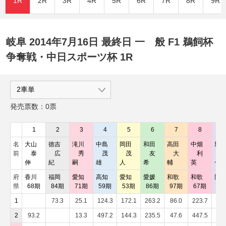
1R
2R
3R
4R
5R
6R
7R
8R
9R
岐阜 2014年7月16日 最終日 一 般 F1 鵜飼杯
争奪戦・中日スポーツ杯 1R
発売票数：0票
1
2
3
4
5
6
7
8
9
名
大山
徳吉
滝川
中島
岡田
和田
高田
中畑
坂
前
泰
広
秀
茂
茂
友
大
利
伸
紀
嗣
雄
人
希
輔
英
府
香川
福岡
愛知
高知
愛知
愛媛
和歌
和歌
岡
県
68期
84期
71期
59期
53期
86期
97期
67期
99
1
73.3
25.1
124.3
172.1
263.2
86.0
223.7
8.
2
93.2
13.3
497.2
144.3
235.5
47.6
447.5
17