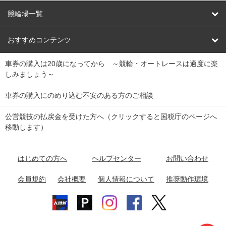
オートレース
レース予想
競輪場一覧
競輪くじ
レース結果
北日本
函館競輪場
青森競輪場
いわき平競輪場
おすすめコンテンツ
車券の購入は20歳になってから ～競輪・オートレースは適度に楽
Dokanto!
キャリーオーバー一覧
関
競輪選手情報
弥彦競輪場
前橋競輪場
取手競輪場
宇都宮競輪場
しみましょう～
東
大宮競輪場
西武園競輪場
京王閣競輪場
立川競輪場
チャリロトプラザ
Perfecta Navi
車券の購入にのめり込む不安のある方のご相談
南
松戸競輪場
千葉競輪場
川崎競輪場
平塚競輪場
公営競技の払戻金を受けた方へ（クリックすると国税庁のページへ
netkeirin
関
移動します）
小田原競輪場
伊東競輪場
静岡競輪場
東
ケイリンガル
中
名古屋競輪場
岐阜競輪場
大垣競輪場
豊橋競輪場
はじめての方へ
ヘルプセンター
お問い合わせ
部
チャリレンジャー
富山競輪場
松阪競輪場
四日市競輪場
会員規約
会社概要
個人情報について
推奨動作環境
競輪場情報
近
福井競輪場
奈良競輪場
向日町競輪場
和歌山競輪場
畿
岸和田競輪場
オートレース場情報