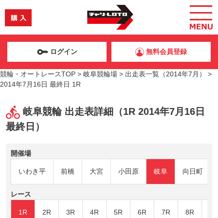
ログイン
無料会員登録
競輪・オートレースTOP
>
岐阜競輪場
>
出走表一覧（2014年7月）
>
2014年7月16日 最終日 1R
岐阜競輪 出走表詳細（1R 2014年7月16日
最終日）
開催場
いわき平
前橋
大宮
小田原
岐阜
向日町
レース
1R
2R
3R
4R
5R
6R
7R
8R
9R