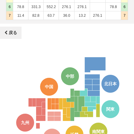
6
78.8
331.3
552.2
276.1
276.1
78.8
6
7
11.4
82.8
63.7
36.0
13.2
276.1
7
戻る
中部
北日本
中国
関東
九州
南関東