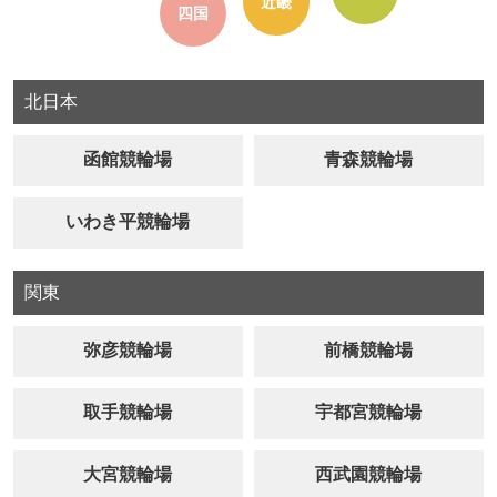
近畿
四国
北日本
函館競輪場
青森競輪場
いわき平競輪場
関東
弥彦競輪場
前橋競輪場
取手競輪場
宇都宮競輪場
大宮競輪場
西武園競輪場