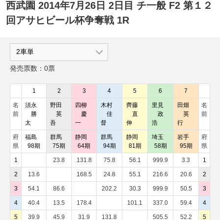
西武園 2014年7月26日 2日目 チ一般 F2 第１２
回アサヒビール杯争奪戦 1R
発売票数：0票
1
2
3
4
5
6
7
名
須永
野田
四柳
木村
齊藤
里見
田畑
名
前
勝
英
慶
佳
直
政
英
前
太
吾
一
督
伸
浩
行
府
福島
群馬
静岡
群馬
静岡
埼玉
岩手
府
県
98期
75期
64期
94期
81期
58期
95期
県
1
23.8
131.8
75.8
56.1
999.9
3.3
1
2
13.6
168.5
24.8
55.1
216.6
20.6
2
3
54.1
86.6
202.2
30.3
999.9
50.5
3
4
40.4
13.5
178.4
101.1
337.0
59.4
4
5
39.9
45.9
31.9
131.8
505.5
52.2
5