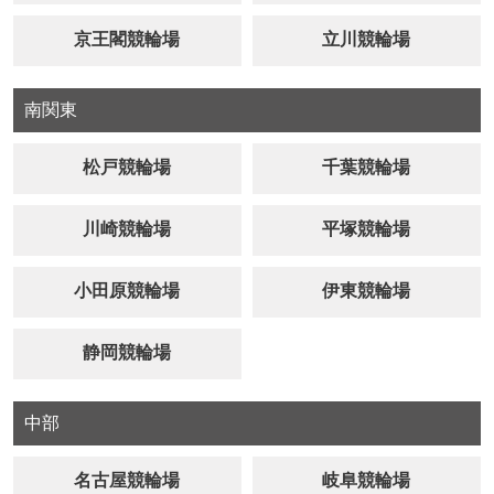
京王閣競輪場
立川競輪場
南関東
松戸競輪場
千葉競輪場
川崎競輪場
平塚競輪場
小田原競輪場
伊東競輪場
静岡競輪場
中部
名古屋競輪場
岐阜競輪場