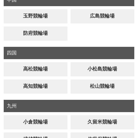
玉野競輪場
広島競輪場
防府競輪場
四国
高松競輪場
小松島競輪場
高知競輪場
松山競輪場
九州
小倉競輪場
久留米競輪場