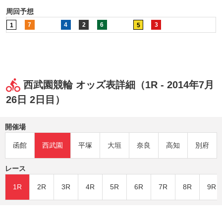
周回予想
7
4
2
6
3
1
5
西武園競輪 オッズ表詳細（1R - 2014年7月
26日 2日目）
開催場
函館
西武園
平塚
大垣
奈良
高知
別府
レース
1R
2R
3R
4R
5R
6R
7R
8R
9R