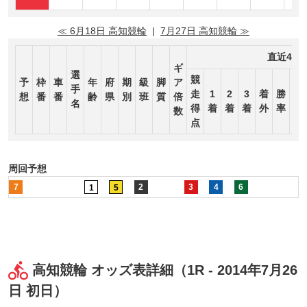
≪ 6月18日 高知競輪
|
7月27日 高知競輪 ≫
直近4ヶ
ギ
選
競
2
予
枠
車
年
府
期
級
脚
ア
手
走
1
2
3
着
勝
連
想
番
番
齢
県
別
班
質
倍
名
得
着
着
着
外
率
対
数
点
率
周回予想
7
2
3
4
6
1
5
高知競輪 オッズ表詳細（1R - 2014年7月26
日 初日）