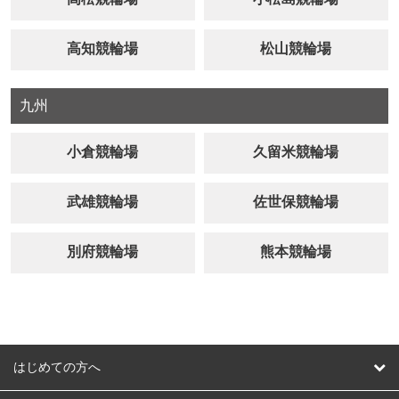
高知競輪場
松山競輪場
九州
小倉競輪場
久留米競輪場
武雄競輪場
佐世保競輪場
別府競輪場
熊本競輪場
はじめての方へ