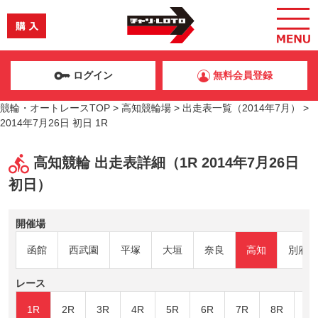
ログイン
無料会員登録
競輪・オートレースTOP
>
高知競輪場
>
出走表一覧（2014年7月）
>
2014年7月26日 初日 1R
高知競輪 出走表詳細（1R 2014年7月26日
初日）
開催場
函館
西武園
平塚
大垣
奈良
高知
別府
レース
1R
2R
3R
4R
5R
6R
7R
8R
9R