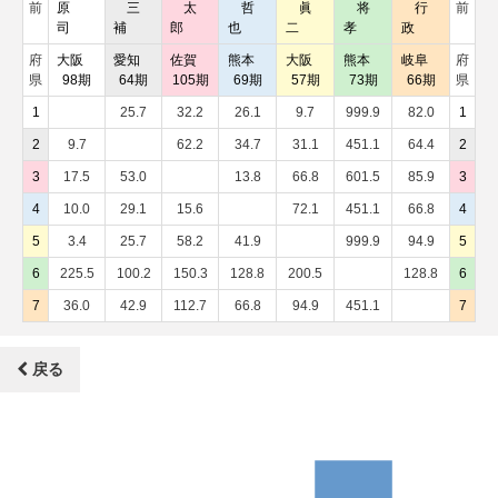
前
原
三
太
哲
眞
将
行
前
司
補
郎
也
二
孝
政
府
大阪
愛知
佐賀
熊本
大阪
熊本
岐阜
府
県
98期
64期
105期
69期
57期
73期
66期
県
1
25.7
32.2
26.1
9.7
999.9
82.0
1
2
9.7
62.2
34.7
31.1
451.1
64.4
2
3
17.5
53.0
13.8
66.8
601.5
85.9
3
4
10.0
29.1
15.6
72.1
451.1
66.8
4
5
3.4
25.7
58.2
41.9
999.9
94.9
5
6
225.5
100.2
150.3
128.8
200.5
128.8
6
7
36.0
42.9
112.7
66.8
94.9
451.1
7
戻る