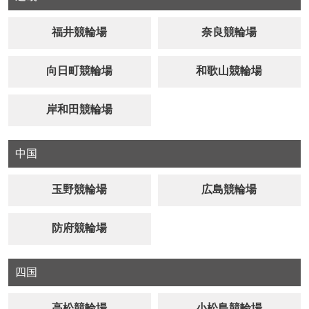
福井競輪場
奈良競輪場
向日町競輪場
和歌山競輪場
岸和田競輪場
中国
玉野競輪場
広島競輪場
防府競輪場
四国
高松競輪場
小松島競輪場