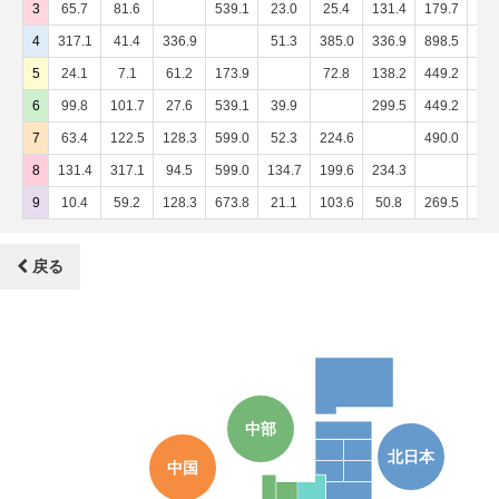
3
65.7
81.6
539.1
23.0
25.4
131.4
179.7
112
4
317.1
41.4
336.9
51.3
385.0
336.9
898.5
224
5
24.1
7.1
61.2
173.9
72.8
138.2
449.2
48
6
99.8
101.7
27.6
539.1
39.9
299.5
449.2
141
7
63.4
122.5
128.3
599.0
52.3
224.6
490.0
25
8
131.4
317.1
94.5
599.0
134.7
199.6
234.3
158
9
10.4
59.2
128.3
673.8
21.1
103.6
50.8
269.5
戻る
中部
北日本
中国