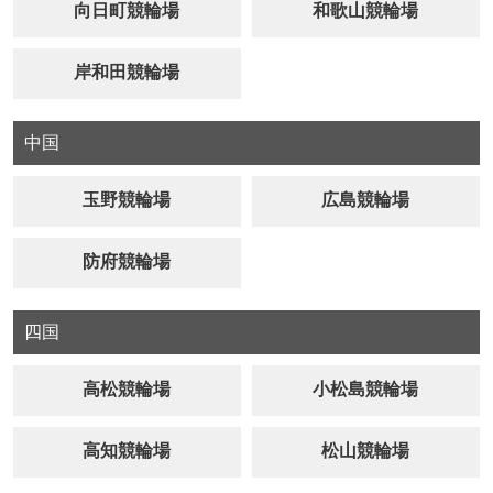
向日町競輪場
和歌山競輪場
岸和田競輪場
中国
玉野競輪場
広島競輪場
防府競輪場
四国
高松競輪場
小松島競輪場
高知競輪場
松山競輪場