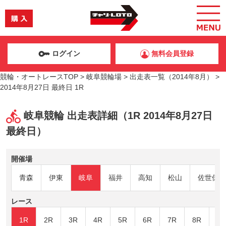
ログイン
無料会員登録
競輪・オートレースTOP
>
岐阜競輪場
>
出走表一覧（2014年8月）
>
2014年8月27日 最終日 1R
岐阜競輪 出走表詳細（1R 2014年8月27日
最終日）
開催場
青森
伊東
岐阜
福井
高知
松山
佐世保
レース
1R
2R
3R
4R
5R
6R
7R
8R
9R