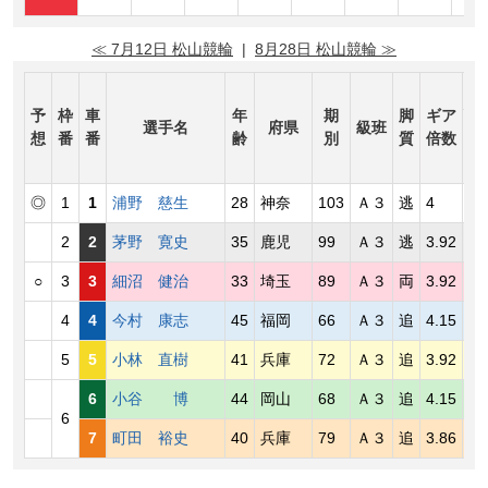
≪ 7月12日 松山競輪
|
8月28日 松山競輪 ≫
予
枠
車
年
期
脚
ギア
選手名
府県
級班
競
想
番
番
齢
別
質
倍数
得
◎
1
1
浦野 慈生
28
神奈
103
Ａ３
逃
4
72
2
2
茅野 寛史
35
鹿児
99
Ａ３
逃
3.92
71
○
3
3
細沼 健治
33
埼玉
89
Ａ３
両
3.92
78
4
4
今村 康志
45
福岡
66
Ａ３
追
4.15
73
5
5
小林 直樹
41
兵庫
72
Ａ３
追
3.92
68
6
小谷 博
44
岡山
68
Ａ３
追
4.15
66
6
7
町田 裕史
40
兵庫
79
Ａ３
追
3.86
67