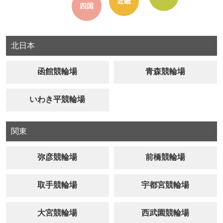
近畿
四国
北日本
函館競輪場
青森競輪場
いわき平競輪場
関東
弥彦競輪場
前橋競輪場
取手競輪場
宇都宮競輪場
大宮競輪場
西武園競輪場