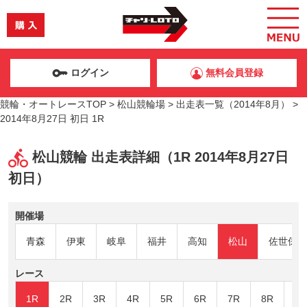
ログイン
無料会員登録
競輪・オートレースTOP
>
松山競輪場
>
出走表一覧（2014年8月）
>
2014年8月27日 初日 1R
松山競輪 出走表詳細（1R 2014年8月27日
初日）
開催場
青森
伊東
岐阜
福井
高知
松山
佐世保
レース
1R
2R
3R
4R
5R
6R
7R
8R
9R