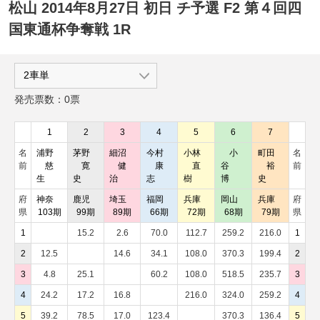
松山 2014年8月27日 初日 チ予選 F2 第４回四
国東通杯争奪戦 1R
発売票数：0票
1
2
3
4
5
6
7
名
浦野
茅野
細沼
今村
小林
小
町田
名
前
慈
寛
健
康
直
谷
裕
前
生
史
治
志
樹
博
史
府
神奈
鹿児
埼玉
福岡
兵庫
岡山
兵庫
府
県
103期
99期
89期
66期
72期
68期
79期
県
1
15.2
2.6
70.0
112.7
259.2
216.0
1
2
12.5
14.6
34.1
108.0
370.3
199.4
2
3
4.8
25.1
60.2
108.0
518.5
235.7
3
4
24.2
17.2
16.8
216.0
324.0
259.2
4
5
39.2
78.5
17.0
123.4
370.3
136.4
5