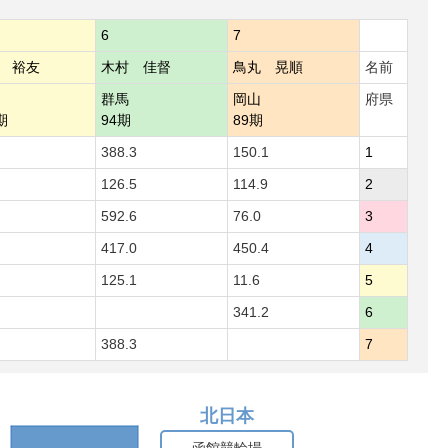
6
7
水 裕友
木村 佳督
鳥丸 晃順
名前
口
群馬
岡山
府県
期
94期
89期
388.3
150.1
1
126.5
114.9
2
592.6
76.0
3
417.0
450.4
4
125.1
11.6
5
341.2
6
388.3
7
北日本
函館競輪場