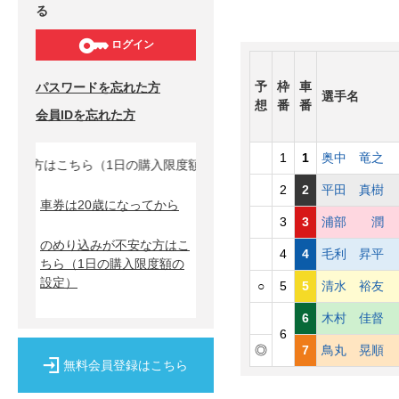
る
ログイン
予
枠
車
パスワードを忘れた方
選手名
想
番
番
会員IDを忘れた方
1
1
奥中 竜
な方はこちら（1日の購入限度額の設定）↓
2
2
平田 真
車券は20歳になってから
3
3
浦部 
のめり込みが不安な方はこ
4
4
毛利 昇
ちら
（1日の購入限度額の
設定）
○
5
5
清水 裕
6
木村 佳
6
◎
7
鳥丸 晃
無料会員登録はこちら