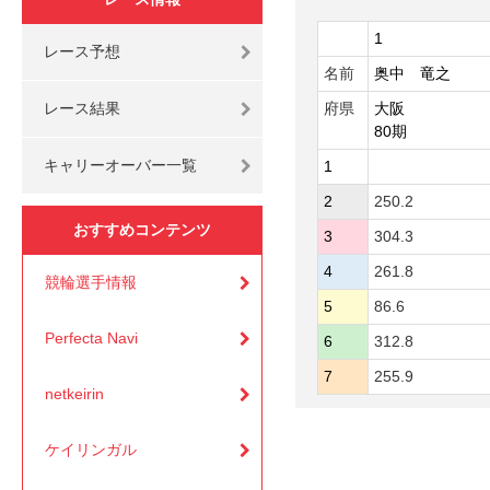
1
レース予想
名前
奥中 竜之
レース結果
府県
大阪
80期
キャリーオーバー一覧
1
2
250.2
おすすめコンテンツ
3
304.3
4
261.8
競輪選手情報
5
86.6
Perfecta Navi
6
312.8
7
255.9
netkeirin
ケイリンガル