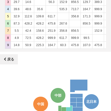
3
29.7
14.6
56.3
152.9
856.5
129.7
389.3
158
4
39.6
48.6
35.6
535.3
713.7
164.7
999.9
118
5
32.9
112.6
109.8
611.7
356.8
171.3
999.9
28
6
87.3
428.2
428.2
475.8
267.6
856.5
999.9
285
7
5.5
42.4
158.6
251.9
356.8
856.5
152.9
85
8
4.9
72.5
428.2
999.9
611.7
999.9
99.5
329
9
14.8
50.9
225.3
164.7
60.3
475.8
107.0
475.8
戻る
中部
北日本
中国