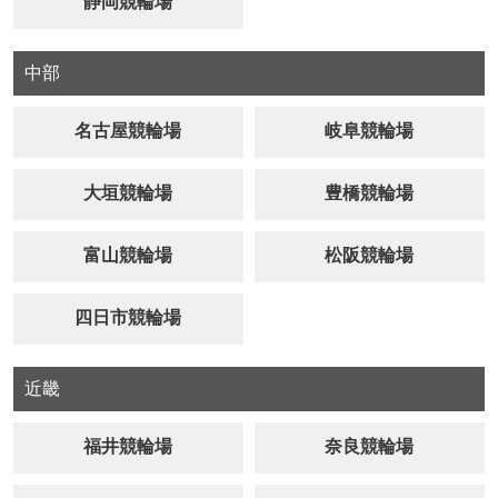
静岡競輪場
中部
名古屋競輪場
岐阜競輪場
大垣競輪場
豊橋競輪場
富山競輪場
松阪競輪場
四日市競輪場
近畿
福井競輪場
奈良競輪場