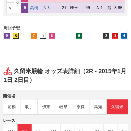
6
○
9
高橋 広大
27
埼玉
99
Ａ１
逃
3.85
82
周回予想
9
7
8
6
2
3
4
5
1
久留米競輪 オッズ表詳細（2R - 2015年1月
1日 2日目）
開催場
前橋
取手
伊東
岐阜
奈良
高知
久留米
レース