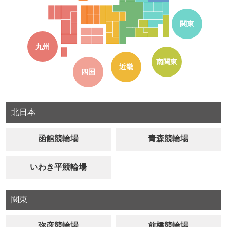
関東
九州
南関東
近畿
四国
北日本
函館競輪場
青森競輪場
いわき平競輪場
関東
弥彦競輪場
前橋競輪場