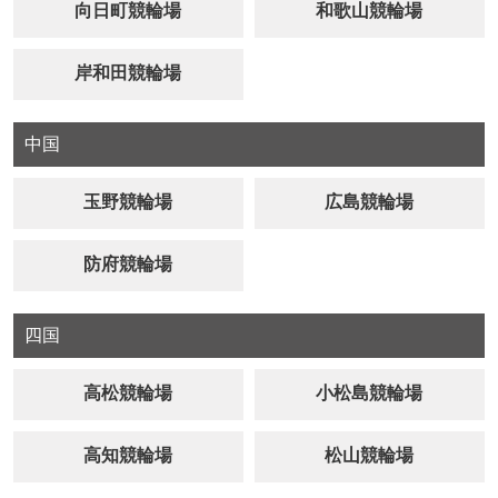
向日町競輪場
和歌山競輪場
岸和田競輪場
中国
玉野競輪場
広島競輪場
防府競輪場
四国
高松競輪場
小松島競輪場
高知競輪場
松山競輪場