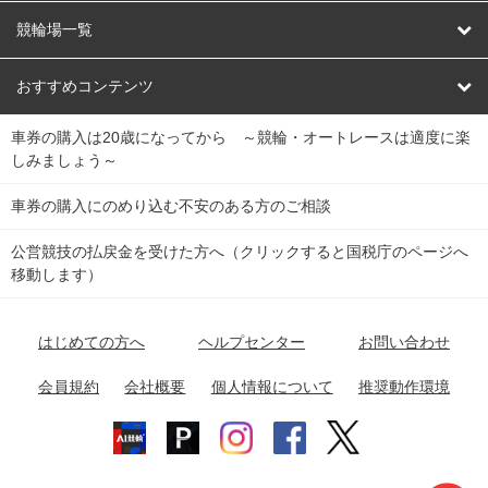
オートレース
レース予想
競輪場一覧
競輪くじ
レース結果
北日本
函館競輪場
青森競輪場
いわき平競輪場
おすすめコンテンツ
車券の購入は20歳になってから ～競輪・オートレースは適度に楽
Dokanto!
キャリーオーバー一覧
関
競輪選手情報
弥彦競輪場
前橋競輪場
取手競輪場
宇都宮競輪場
しみましょう～
東
大宮競輪場
西武園競輪場
京王閣競輪場
立川競輪場
チャリロトプラザ
Perfecta Navi
車券の購入にのめり込む不安のある方のご相談
南
松戸競輪場
千葉競輪場
川崎競輪場
平塚競輪場
公営競技の払戻金を受けた方へ（クリックすると国税庁のページへ
netkeirin
関
移動します）
小田原競輪場
伊東競輪場
静岡競輪場
東
ケイリンガル
中
名古屋競輪場
岐阜競輪場
大垣競輪場
豊橋競輪場
はじめての方へ
ヘルプセンター
お問い合わせ
部
チャリレンジャー
富山競輪場
松阪競輪場
四日市競輪場
会員規約
会社概要
個人情報について
推奨動作環境
競輪場情報
近
福井競輪場
奈良競輪場
向日町競輪場
和歌山競輪場
畿
岸和田競輪場
オートレース場情報