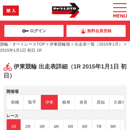
ログイン
無料会員登録
競輪・オートレースTOP
>
伊東競輪場
>
出走表一覧（2015年1月）
>
2015年1月1日 初日 1R
伊東競輪 出走表詳細（1R 2015年1月1日 初
日）
開催場
前橋
取手
伊東
岐阜
奈良
高知
久留米
レース
1R
2R
3R
4R
5R
6R
7R
8R
9R