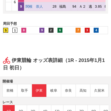
6
9
関根 崇人
28
福島
94
Ａ２
逃
3.85
84.
周回予想
8
9
2
6
7
3
4
5
1
伊東競輪 オッズ表詳細（1R - 2015年1月1
日 初日）
開催場
前橋
取手
伊東
岐阜
奈良
高知
久留米
レース