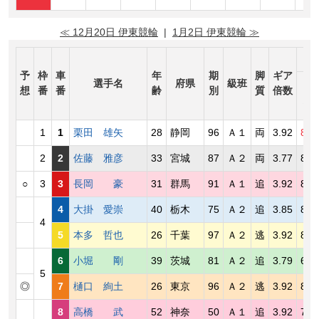
≪ 12月20日 伊東競輪
|
1月2日 伊東競輪 ≫
予
枠
車
年
期
脚
ギア
選手名
府県
級班
競
想
番
番
齢
別
質
倍数
得
1
1
栗田 雄矢
28
静岡
96
Ａ１
両
3.92
87.
2
2
佐藤 雅彦
33
宮城
87
Ａ２
両
3.77
82.
○
3
3
長岡 豪
31
群馬
91
Ａ１
追
3.92
87.
4
大掛 愛崇
40
栃木
75
Ａ２
追
3.85
82.
4
5
本多 哲也
26
千葉
97
Ａ２
逃
3.92
83.
6
小堀 剛
39
茨城
81
Ａ２
追
3.79
66.
5
◎
7
樋口 絢土
26
東京
96
Ａ２
逃
3.92
85.
8
高橋 武
52
神奈
50
Ａ１
追
3.92
79.