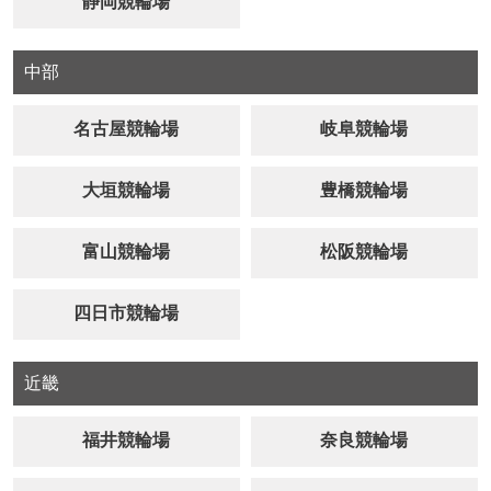
静岡競輪場
中部
名古屋競輪場
岐阜競輪場
大垣競輪場
豊橋競輪場
富山競輪場
松阪競輪場
四日市競輪場
近畿
福井競輪場
奈良競輪場