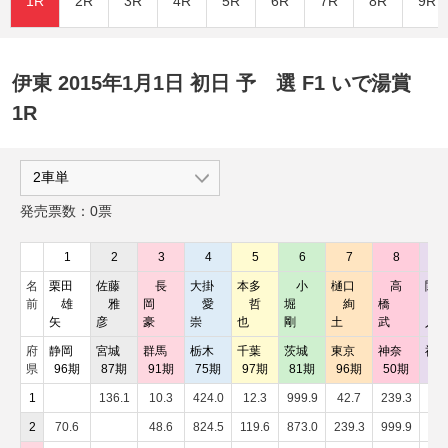
1R
2R
3R
4R
5R
6R
7R
8R
9R
伊東 2015年1月1日 初日 予 選 F1 いで湯賞
1R
発売票数：0票
1
2
3
4
5
6
7
8
9
名
栗田
佐藤
長
大掛
本多
小
樋口
高
関
前
雄
雅
岡
愛
哲
堀
絢
橋
矢
彦
豪
崇
也
剛
土
武
府
静岡
宮城
群馬
栃木
千葉
茨城
東京
神奈
福
県
96期
87期
91期
75期
97期
81期
96期
50期
94
1
136.1
10.3
424.0
12.3
999.9
42.7
239.3
26
2
70.6
48.6
824.5
119.6
873.0
239.3
999.9
18