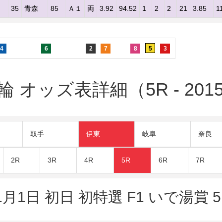
幸
35
青森
85
Ａ１
両
3.92
94.52
1
2
2
21
3.85
1
4
6
2
7
8
5
3
 オッズ表詳細（5R - 201
取手
伊東
岐阜
奈良
2R
3R
4R
5R
6R
7R
1月1日 初日 初特選 F1 いで湯賞 5