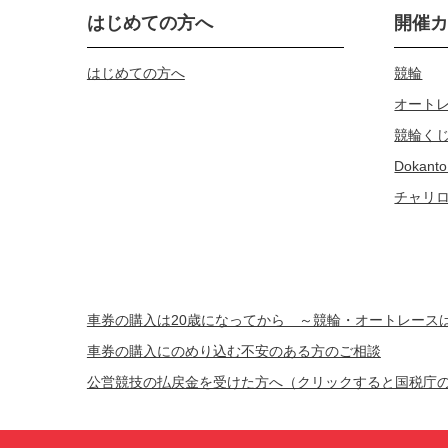
はじめての方へ
開催
はじめての方へ
競輪
オート
競輪く
Dokanto
チャリ
車券の購入は20歳になってから ～競輪・オートレー
車券の購入にのめり込む不安のある方のご相談
公営競技の払戻金を受けた方へ（クリックすると国税庁