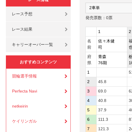
レース予想
発売票数：0票
レース結果
1
2
名
佐々木健
キャリーオーバー一覧
前
司
府
青森
おすすめコンテンツ
県
76期
1
1
5
競輪選手情報
2
45.8
Perfecta Navi
3
69.0
6
4
40.8
3
netkeirin
5
37.9
4
6
111.3
8
ケイリンガル
7
121.3
2