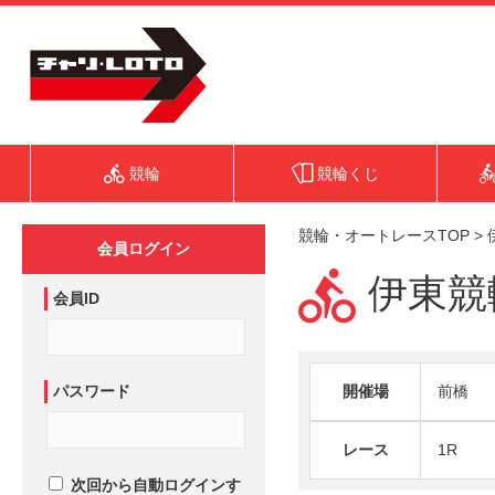
競輪
競輪くじ
競輪・オートレースTOP
>
会員ログイン
伊東競輪
会員ID
パスワード
開催場
前橋
レース
1R
次回から自動ログインす