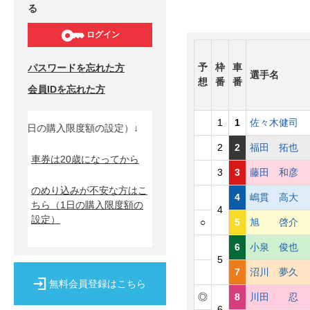
る
ログイン
予
枠
車
パスワードを忘れた方
選手名
想
番
番
会員IDを忘れた方
1
1
佐々木健
1日の購入限度額の設定）↓
2
2
福田 拓
車券は20歳になってから
3
3
藤田 和
のめり込みが不安な方はこ
4
嶋貫 高
ちら
（1日の購入限度額の
4
設定）
○
5
旭 啓
6
小泉 俊
5
7
沼川 夢
無料会員登録はこちら
◎
8
川田 
6