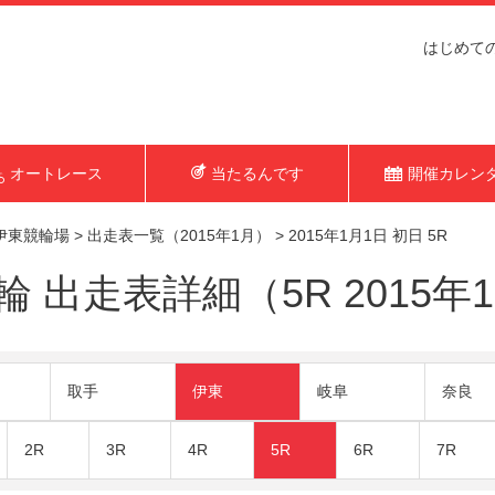
はじめて
オートレース
当たるんです
開催カレン
伊東競輪場
>
出走表一覧（2015年1月）
>
2015年1月1日 初日 5R
 出走表詳細（5R 2015年
取手
伊東
岐阜
奈良
2R
3R
4R
5R
6R
7R