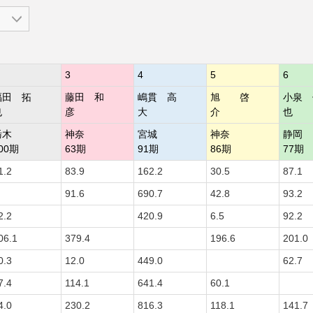
3
4
5
6
福田 拓
藤田 和
嶋貫 高
旭 啓
小泉 
也
彦
大
介
也
栃木
神奈
宮城
神奈
静岡
00期
63期
91期
86期
77期
1.2
83.9
162.2
30.5
87.1
91.6
690.7
42.8
93.2
2.2
420.9
6.5
92.2
06.1
379.4
196.6
201.0
0.3
12.0
449.0
62.7
7.4
114.1
641.4
60.1
4.0
230.2
816.3
118.1
141.7