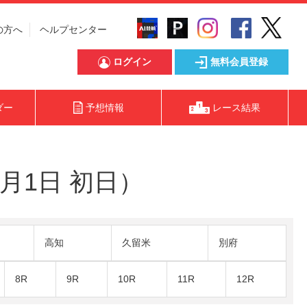
の方へ
ヘルプセンター
ログイン
無料会員登録
ダー
予想情報
レース結果
1月1日 初日）
高知
久留米
別府
8R
9R
10R
11R
12R