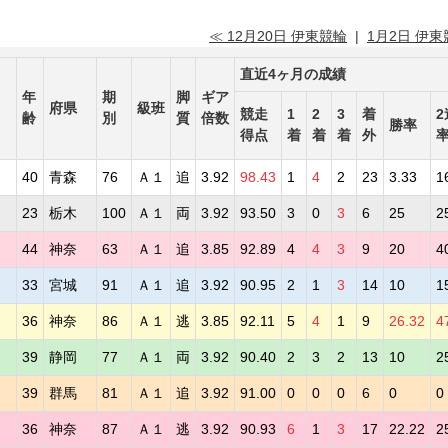
≪ 12月20日 伊東競輪
|
1月2日 伊東
直近4ヶ月の成績
年
期
脚
ギア
府県
級班
競走
1
2
3
着
2
齢
別
質
倍数
勝率
得点
着
着
着
外
司
40
青森
76
Ａ１
追
3.92
98.43
1
4
2
23
3.33
1
也
23
栃木
100
Ａ１
両
3.92
93.50
3
0
3
6
25
2
彦
44
神奈
63
Ａ１
追
3.85
92.89
4
4
3
9
20
4
大
33
宮城
91
Ａ１
追
3.92
90.95
2
1
3
14
10
1
介
36
神奈
86
Ａ１
逃
3.85
92.11
5
4
1
9
26.32
4
也
39
静岡
77
Ａ１
両
3.92
90.40
2
3
2
13
10
2
久
39
群馬
81
Ａ１
追
3.92
91.00
0
0
0
6
0
0
忍
36
神奈
87
Ａ１
逃
3.92
90.93
6
1
3
17
22.22
2