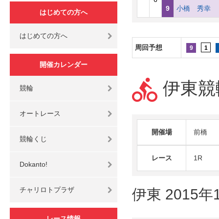
9
小橋 秀
はじめての方へ
はじめての方へ
周回予想
9
1
開催カレンダー
伊東競輪
競輪
オートレース
開催場
前橋
競輪くじ
レース
1R
Dokanto!
チャリロトプラザ
伊東 2015年
レース情報