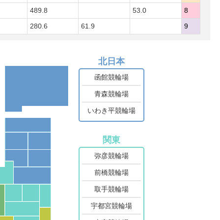
489.8
53.0
8
280.6
61.9
9
北日本
函館競輪場
青森競輪場
いわき平競輪場
関東
弥彦競輪場
前橋競輪場
取手競輪場
宇都宮競輪場