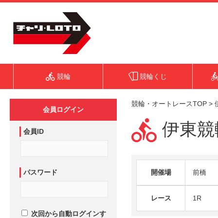
競輪
競輪くじ
競輪・オートレースTOP
>
会員ログイン
伊東競輪
会員ID
パスワード
開催場
前橋
レース
1R
次回から自動ログインす