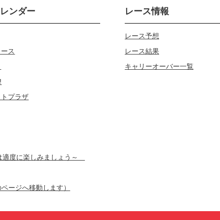
カレンダー
レース情報
レース予想
レース
レース結果
じ
キャリーオーバー一覧
!
ロトプラザ
スは適度に楽しみましょう～
のページへ移動します）