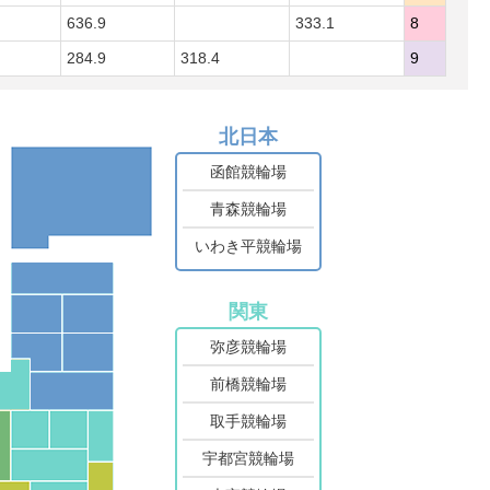
636.9
333.1
8
284.9
318.4
9
北日本
函館競輪場
青森競輪場
いわき平競輪場
関東
弥彦競輪場
前橋競輪場
取手競輪場
宇都宮競輪場