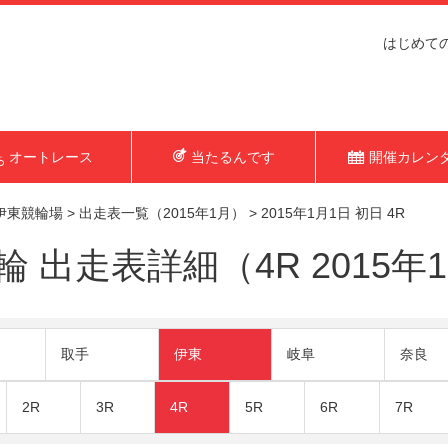
はじめて
オートレース
当たるんです
開催カレン
伊東競輪場
>
出走表一覧（2015年1月）
>
2015年1月1日 初日 4R
 出走表詳細（4R 2015年
取手
伊東
岐阜
奈良
2R
3R
4R
5R
6R
7R