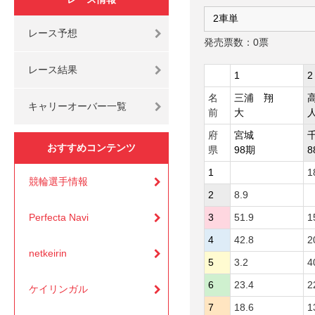
レース予想
発売票数：0票
レース結果
1
2
名
三浦 翔
キャリーオーバー一覧
前
大
府
宮城
おすすめコンテンツ
県
98期
8
1
1
競輪選手情報
2
8.9
Perfecta Navi
3
51.9
1
4
42.8
2
netkeirin
5
3.2
4
6
23.4
2
ケイリンガル
7
18.6
1