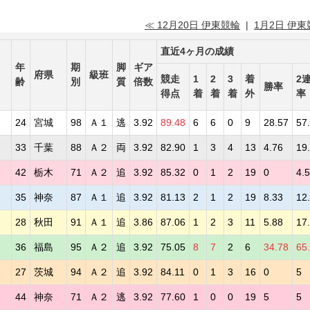
≪ 12月20日 伊東競輪
|
1月2日 伊東
直近4ヶ月の成績
年
期
脚
ギア
府県
級班
競走
1
2
3
着
2
齢
別
質
倍数
勝率
得点
着
着
着
外
率
大
24
宮城
98
Ａ１
逃
3.92
89.48
6
6
0
9
28.57
57
人
33
千葉
88
Ａ２
両
3.92
82.90
1
3
4
13
4.76
19
貴
42
栃木
71
Ａ２
追
3.92
85.32
0
1
2
19
0
4.
人
35
神奈
87
Ａ１
追
3.92
81.13
2
1
2
19
8.33
12
史
28
秋田
91
Ａ１
追
3.86
87.06
1
2
3
11
5.88
17
蔵
36
福島
95
Ａ２
追
3.92
75.05
8
7
2
6
34.78
65
幸
27
茨城
94
Ａ２
追
3.92
84.11
0
1
3
16
0
5
弥
44
神奈
71
Ａ２
逃
3.92
77.60
1
0
0
19
5
5