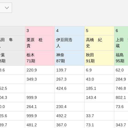
3
4
5
6
高田 隼
栗原 稔
伊豆田浩
高橋 紀
上田 
人
貴
人
史
蔵
千葉
栃木
神奈
秋田
福島
8期
71期
87期
91期
95期
8.6
220.9
139.7
6.9
62.0
349.3
267.3
43.0
284.9
52.5
424.6
185.1
746.8
04.3
999.9
143.4
802.1
0.0
264.1
230.4
73.6
25.6
999.9
492.2
33.7
39.7
481.2
367.0
73.1
343.7