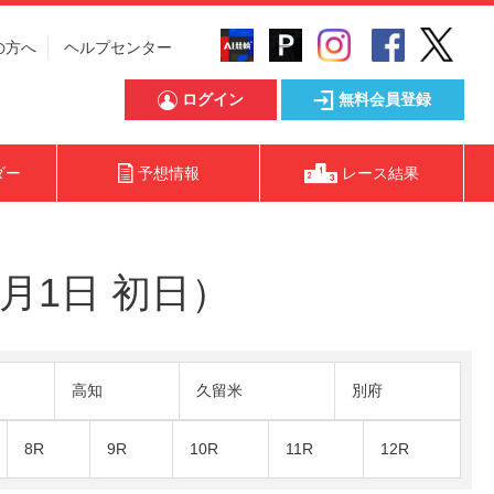
の方へ
ヘルプセンター
ログイン
無料会員登録
ダー
予想情報
レース結果
1月1日 初日）
高知
久留米
別府
8R
9R
10R
11R
12R