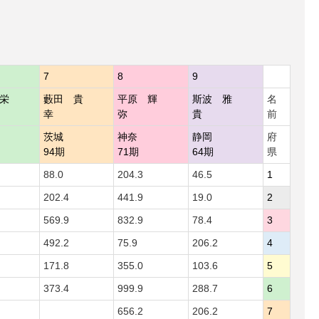
7
8
9
栄
藪田 貴
平原 輝
斯波 雅
名
幸
弥
貴
前
茨城
神奈
静岡
府
94期
71期
64期
県
88.0
204.3
46.5
1
202.4
441.9
19.0
2
569.9
832.9
78.4
3
492.2
75.9
206.2
4
171.8
355.0
103.6
5
373.4
999.9
288.7
6
656.2
206.2
7