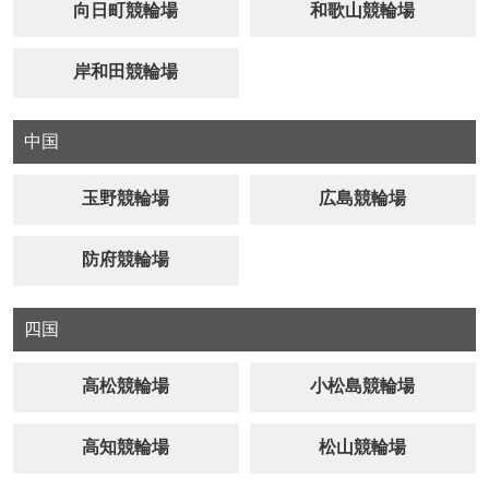
向日町競輪場
和歌山競輪場
岸和田競輪場
中国
玉野競輪場
広島競輪場
防府競輪場
四国
高松競輪場
小松島競輪場
高知競輪場
松山競輪場