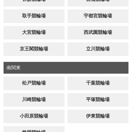
取手競輪場
宇都宮競輪場
大宮競輪場
西武園競輪場
京王閣競輪場
立川競輪場
南関東
松戸競輪場
千葉競輪場
川崎競輪場
平塚競輪場
小田原競輪場
伊東競輪場