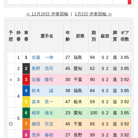
≪ 12月20日 伊東競輪
|
1月2日 伊東競輪 ≫
予
枠
車
年
期
脚
ギア
選手名
府県
級班
競
想
番
番
齢
別
質
倍数
1
1
佐藤 一伸
27
福島
94
Ｓ２
逃
3.85
10
2
2
島野 浩司
45
愛知
62
Ｓ２
追
3.85
10
○
3
3
近藤 隆司
30
千葉
90
Ｓ２
逃
3.92
10
4
鈴木 誠
38
福島
84
Ｓ２
追
3.85
95
4
5
坂本 英一
47
栃木
59
Ｓ２
追
3.92
96
6
桜井 雄太
23
愛知
100
Ｓ２
逃
3.85
89
5
◎
7
篠田 宗克
45
千葉
65
Ｓ２
追
3.92
98
8
荒井 春樹
27
長野
99
Ｓ２
逃
3.92
94