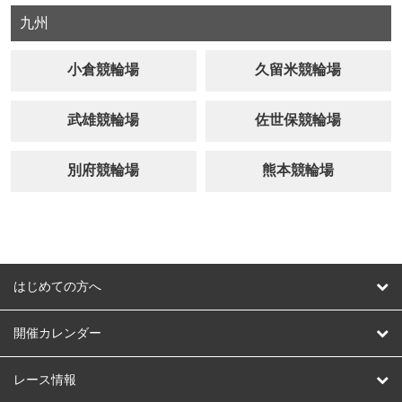
九州
小倉競輪場
久留米競輪場
武雄競輪場
佐世保競輪場
別府競輪場
熊本競輪場
はじめての方へ
はじめての方へ
開催カレンダー
競輪
レース情報