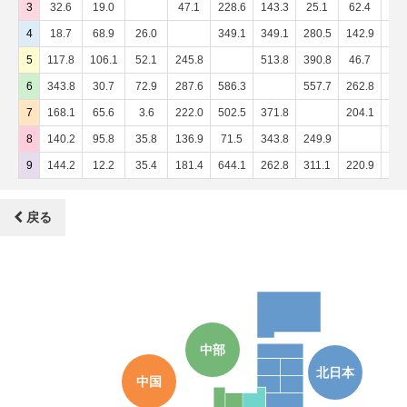
3
32.6
19.0
47.1
228.6
143.3
25.1
62.4
127
4
18.7
68.9
26.0
349.1
349.1
280.5
142.9
262
5
117.8
106.1
52.1
245.8
513.8
390.8
46.7
538
6
343.8
30.7
72.9
287.6
586.3
557.7
262.8
300
7
168.1
65.6
3.6
222.0
502.5
371.8
204.1
331
8
140.2
95.8
35.8
136.9
71.5
343.8
249.9
377
9
144.2
12.2
35.4
181.4
644.1
262.8
311.1
220.9
戻る
中部
北日本
中国