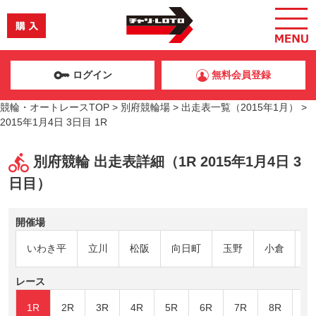
ログイン
無料会員登録
競輪・オートレースTOP
>
別府競輪場
>
出走表一覧（2015年1月）
>
2015年1月4日 3日目 1R
別府競輪 出走表詳細（1R 2015年1月4日 3
日目）
開催場
いわき平
立川
松阪
向日町
玉野
小倉
佐
レース
1R
2R
3R
4R
5R
6R
7R
8R
9R