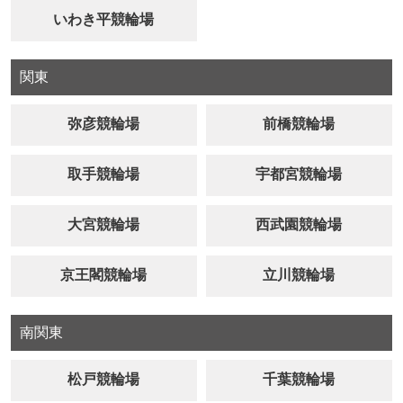
いわき平競輪場
関東
弥彦競輪場
前橋競輪場
取手競輪場
宇都宮競輪場
大宮競輪場
西武園競輪場
京王閣競輪場
立川競輪場
南関東
松戸競輪場
千葉競輪場