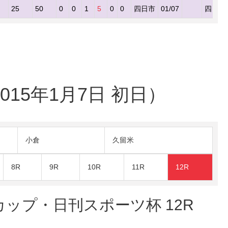
25
50
0
0
1
5
0
0
四日市
01/07
四日市
015年1月7日 初日）
小倉
久留米
8R
9R
10R
11R
12R
新聞カップ・日刊スポーツ杯 12R