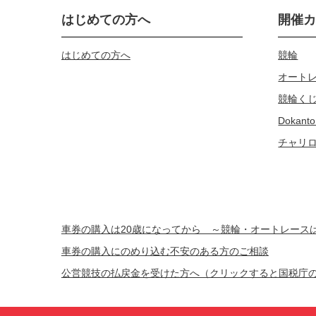
はじめての方へ
開催
はじめての方へ
競輪
オート
競輪く
Dokanto
チャリ
車券の購入は20歳になってから ～競輪・オートレー
車券の購入にのめり込む不安のある方のご相談
公営競技の払戻金を受けた方へ（クリックすると国税庁