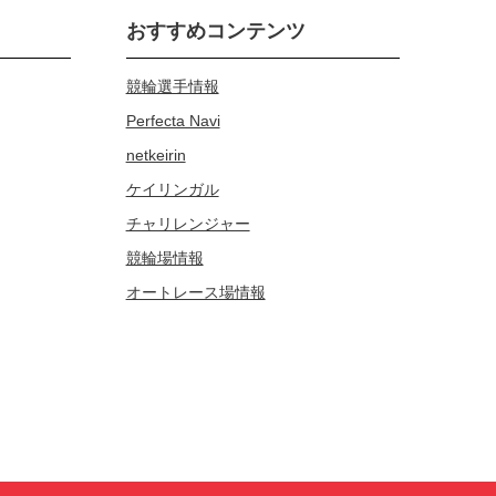
おすすめコンテンツ
競輪選手情報
Perfecta Navi
netkeirin
ケイリンガル
チャリレンジャー
競輪場情報
オートレース場情報