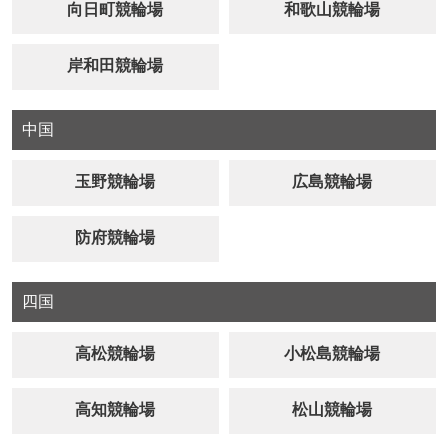
向日町競輪場
和歌山競輪場
岸和田競輪場
中国
玉野競輪場
広島競輪場
防府競輪場
四国
高松競輪場
小松島競輪場
高知競輪場
松山競輪場