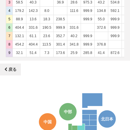
3
58.5
40.3
36.9
28.6
975.3
43.2
534.8
21
4
179.2
142.3
8.0
111.6
999.9
134.8
592.1
123
5
88.9
13.6
18.3
238.5
999.9
55.0
999.9
40
6
404.4
331.6
190.5
999.9
331.6
372.6
999.9
55
7
132.1
61.1
23.6
352.7
40.2
999.9
999.9
52
8
454.2
404.4
113.5
301.4
341.8
999.9
376.8
460
9
32.1
51.4
7.3
173.6
25.9
285.8
41.4
872.6
戻る
中部
北日本
中国