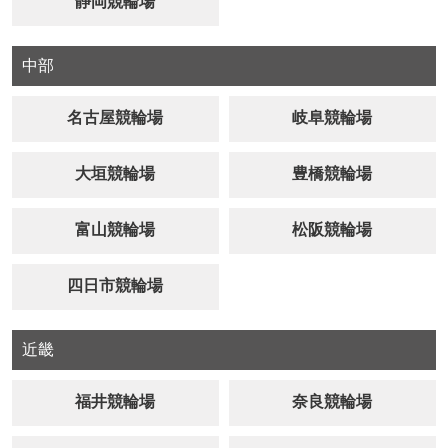
静岡競輪場
中部
名古屋競輪場
岐阜競輪場
大垣競輪場
豊橋競輪場
富山競輪場
松阪競輪場
四日市競輪場
近畿
福井競輪場
奈良競輪場