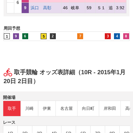
6
9
浜口 高彰
46
岐阜
59
Ｓ１
追
3.92
10
周回予想
9
6
2
7
3
4
8
1
5
取手競輪 オッズ表詳細（10R - 2015年1月
20日 2日目）
開催場
取手
川崎
伊東
名古屋
向日町
岸和田
高
レース