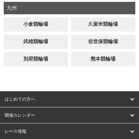
九州
小倉競輪場
久留米競輪場
武雄競輪場
佐世保競輪場
別府競輪場
熊本競輪場
はじめての方へ
はじめての方へ
開催カレンダー
競輪
レース情報