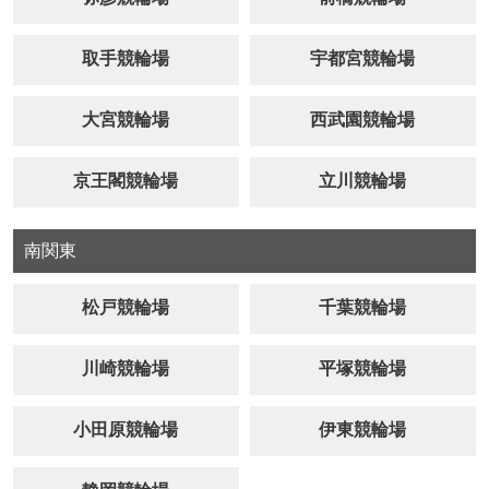
取手競輪場
宇都宮競輪場
大宮競輪場
西武園競輪場
京王閣競輪場
立川競輪場
南関東
松戸競輪場
千葉競輪場
川崎競輪場
平塚競輪場
小田原競輪場
伊東競輪場