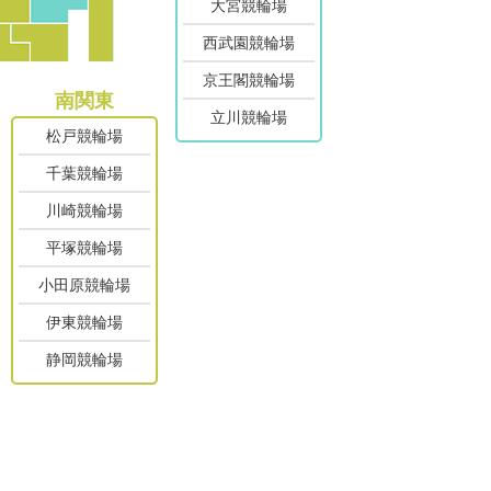
大宮競輪場
西武園競輪場
京王閣競輪場
南関東
立川競輪場
松戸競輪場
千葉競輪場
川崎競輪場
平塚競輪場
小田原競輪場
伊東競輪場
静岡競輪場