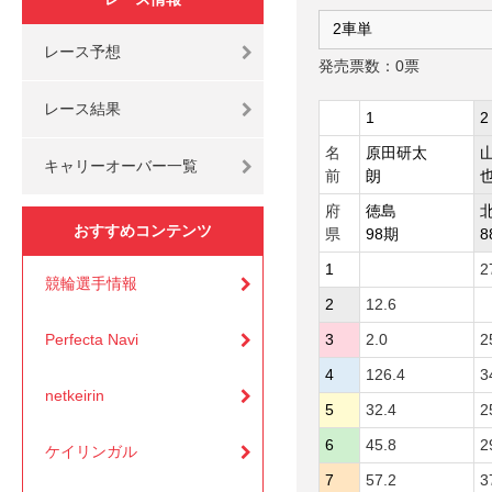
レース予想
発売票数：0票
レース結果
1
2
名
原田研太
キャリーオーバー一覧
前
朗
府
徳島
おすすめコンテンツ
県
98期
8
1
2
競輪選手情報
2
12.6
Perfecta Navi
3
2.0
2
4
126.4
3
netkeirin
5
32.4
2
6
45.8
2
ケイリンガル
7
57.2
3