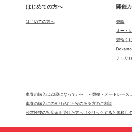
はじめての方へ
開催
はじめての方へ
競輪
オート
競輪く
Dokanto
チャリ
車券の購入は20歳になってから ～競輪・オートレー
車券の購入にのめり込む不安のある方のご相談
公営競技の払戻金を受けた方へ（クリックすると国税庁