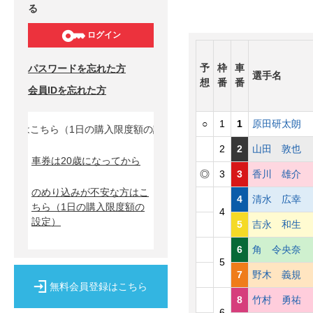
る
ログイン
予
枠
車
パスワードを忘れた方
選手名
想
番
番
会員IDを忘れた方
○
1
1
原田研太
はこちら（1日の購入限度額の設定）↓
2
2
山田 敦
車券は20歳になってから
◎
3
3
香川 雄
のめり込みが不安な方はこ
4
清水 広
ちら
（1日の購入限度額の
4
設定）
5
吉永 和
6
角 令央
5
7
野木 義
無料会員登録はこちら
8
竹村 勇
6