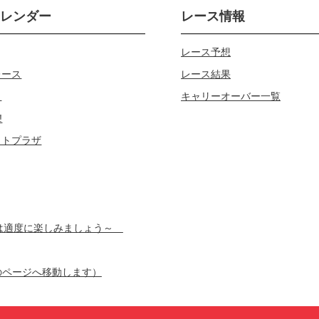
カレンダー
レース情報
レース予想
レース
レース結果
じ
キャリーオーバー一覧
!
ロトプラザ
スは適度に楽しみましょう～
のページへ移動します）