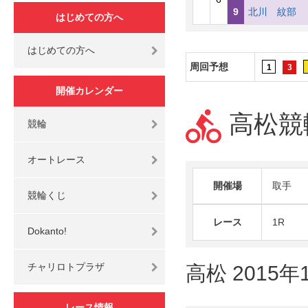
9
北川 紋
はじめての方へ
はじめての方へ
周回予想
1
3
開催カレンダー
高松競輪
競輪
オートレース
開催場
取手
競輪くじ
レース
1R
Dokanto!
チャリロトプラザ
高松 2015年
レース情報