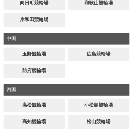
向日町競輪場
和歌山競輪場
岸和田競輪場
中国
玉野競輪場
広島競輪場
防府競輪場
四国
高松競輪場
小松島競輪場
高知競輪場
松山競輪場