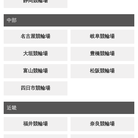
静岡競輪場
中部
名古屋競輪場
岐阜競輪場
大垣競輪場
豊橋競輪場
富山競輪場
松阪競輪場
四日市競輪場
近畿
福井競輪場
奈良競輪場