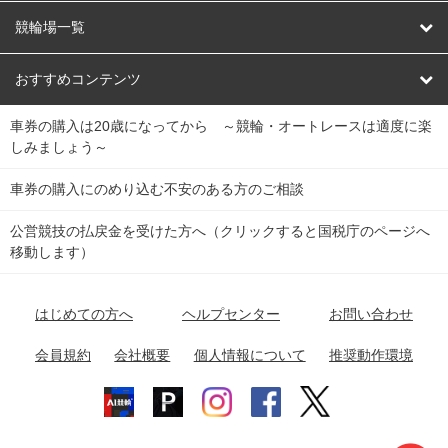
オートレース
レース予想
競輪場一覧
競輪くじ
レース結果
北日本
函館競輪場
青森競輪場
いわき平競輪場
おすすめコンテンツ
車券の購入は20歳になってから ～競輪・オートレースは適度に楽
Dokanto!
キャリーオーバー一覧
関
競輪選手情報
弥彦競輪場
前橋競輪場
取手競輪場
宇都宮競輪場
しみましょう～
東
大宮競輪場
西武園競輪場
京王閣競輪場
立川競輪場
チャリロトプラザ
Perfecta Navi
車券の購入にのめり込む不安のある方のご相談
南
松戸競輪場
千葉競輪場
川崎競輪場
平塚競輪場
公営競技の払戻金を受けた方へ（クリックすると国税庁のページへ
netkeirin
関
移動します）
小田原競輪場
伊東競輪場
静岡競輪場
東
ケイリンガル
中
名古屋競輪場
岐阜競輪場
大垣競輪場
豊橋競輪場
はじめての方へ
ヘルプセンター
お問い合わせ
部
チャリレンジャー
富山競輪場
松阪競輪場
四日市競輪場
会員規約
会社概要
個人情報について
推奨動作環境
競輪場情報
近
福井競輪場
奈良競輪場
向日町競輪場
和歌山競輪場
畿
岸和田競輪場
オートレース場情報