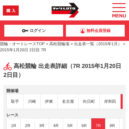
ログイン
無料会員登録
競輪・オートレースTOP
>
高松競輪場
>
出走表一覧（2015年1月）
>
2015年1月20日 2日目 7R
高松競輪 出走表詳細（7R 2015年1月20日
2日目）
開催場
取手
川崎
伊東
名古屋
向日町
岸和田
高
レース
1R
2R
3R
4R
5R
6R
7R
8R
9R