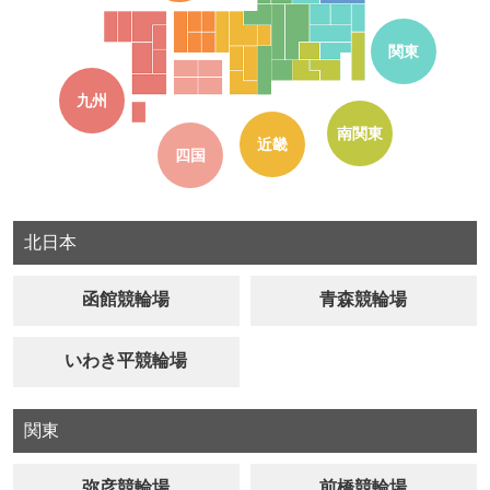
関東
九州
南関東
近畿
四国
北日本
函館競輪場
青森競輪場
いわき平競輪場
関東
弥彦競輪場
前橋競輪場