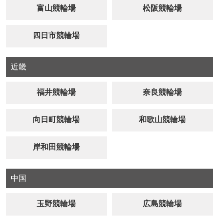
富山競輪場
松阪競輪場
四日市競輪場
近畿
福井競輪場
奈良競輪場
向日町競輪場
和歌山競輪場
岸和田競輪場
中国
玉野競輪場
広島競輪場