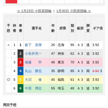
≪ 1月23日 小田原競輪
|
1月30日 小田原競輪 ≫
予
枠
車
年
期
脚
選手名
府県
級班
ギア倍数
想
番
番
齢
別
質
○
1
1
薮下 直輝
26
北海
95
Ａ３
逃
3.92
2
2
小長井亮一
47
神奈
62
Ａ３
追
3.92
3
3
後藤 学
46
東京
70
Ａ３
追
3.92
4
4
丸山 勝也
35
静岡
85
Ａ３
両
3.92
3.85
◎
5
5
大沼 修
45
福島
61
Ａ３
追
3.92
6
6
中原 博志
55
埼玉
40
Ａ３
追
3.92
周回予想