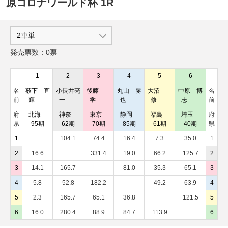
原コロナワールド杯 1R
発売票数：0票
1
2
3
4
5
6
名
薮下 直
小長井亮
後藤
丸山 勝
大沼
中原 博
名
前
輝
一
学
也
修
志
前
府
北海
神奈
東京
静岡
福島
埼玉
府
県
95期
62期
70期
85期
61期
40期
県
1
104.1
74.4
16.4
7.3
35.0
1
2
16.6
331.4
19.0
66.2
125.7
2
3
14.1
165.7
81.0
35.3
65.1
3
4
5.8
52.8
182.2
49.2
63.9
4
5
2.3
165.7
65.1
36.8
121.5
5
6
16.0
280.4
88.9
84.7
113.9
6