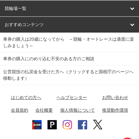
オートレース
レース予想
競輪場一覧
競輪くじ
レース結果
北日本
函館競輪場
青森競輪場
いわき平競輪場
おすすめコンテンツ
車券の購入は20歳になってから ～競輪・オートレースは適度に楽
Dokanto!
キャリーオーバー一覧
関
競輪選手情報
弥彦競輪場
前橋競輪場
取手競輪場
宇都宮競輪場
しみましょう～
東
大宮競輪場
西武園競輪場
京王閣競輪場
立川競輪場
チャリロトプラザ
Perfecta Navi
車券の購入にのめり込む不安のある方のご相談
南
松戸競輪場
千葉競輪場
川崎競輪場
平塚競輪場
公営競技の払戻金を受けた方へ（クリックすると国税庁のページへ
netkeirin
関
移動します）
小田原競輪場
伊東競輪場
静岡競輪場
東
ケイリンガル
中
名古屋競輪場
岐阜競輪場
大垣競輪場
豊橋競輪場
はじめての方へ
ヘルプセンター
お問い合わせ
部
チャリレンジャー
富山競輪場
松阪競輪場
四日市競輪場
会員規約
会社概要
個人情報について
推奨動作環境
競輪場情報
近
福井競輪場
奈良競輪場
向日町競輪場
和歌山競輪場
畿
岸和田競輪場
オートレース場情報