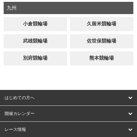
九州
小倉競輪場
久留米競輪場
武雄競輪場
佐世保競輪場
別府競輪場
熊本競輪場
はじめての方へ
はじめての方へ
開催カレンダー
競輪
レース情報