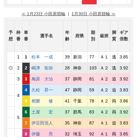
≪ 1月23日 小田原競輪
|
1月30日 小田原競輪 ≫
予
枠
車
年
期
脚
ギア
選手名
府県
級班
競
想
番
番
齢
別
質
倍数
得
1
1
松本 一成
39
新潟
77
Ａ１
逃
3.85
81
◎
2
2
嶋津 拓弥
28
神奈
103
Ａ２
逃
3.92
88
3
3
梅原 大治
37
静岡
81
Ａ２
追
3.92
82
4
久松 昇一
47
静岡
59
Ａ２
追
3.83
80
4
5
相樂 修
41
千葉
78
Ａ２
両
3.86
80
6
土屋 宏
37
群馬
83
Ａ２
両
3.92
76
5
7
伊豆田浩人
35
神奈
87
Ａ１
追
3.83
82
8
伊藤 亮
32
埼玉
92
Ａ１
両
3.85
79