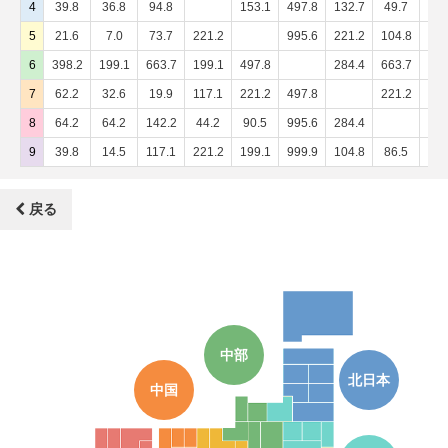
4
39.8
36.8
94.8
153.1
497.8
132.7
49.7
248
5
21.6
7.0
73.7
221.2
995.6
221.2
104.8
117
6
398.2
199.1
663.7
199.1
497.8
284.4
663.7
995
7
62.2
32.6
19.9
117.1
221.2
497.8
221.2
73
8
64.2
64.2
142.2
44.2
90.5
995.6
284.4
62
9
39.8
14.5
117.1
221.2
199.1
999.9
104.8
86.5
戻る
中部
北日本
中国