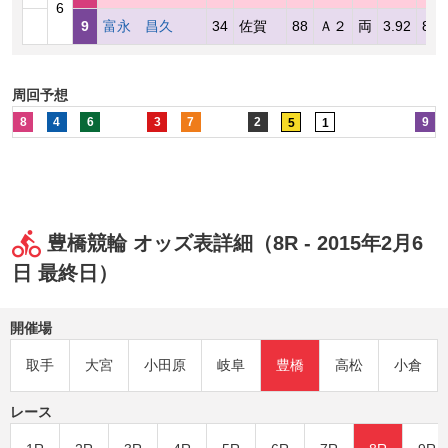
6
9
富永 昌久
34
佐賀
88
Ａ２
両
3.92
88.
周回予想
8
4
6
3
7
2
9
5
1
豊橋競輪 オッズ表詳細（8R - 2015年2月6
日 最終日）
開催場
取手
大宮
小田原
岐阜
豊橋
高松
小倉
レース