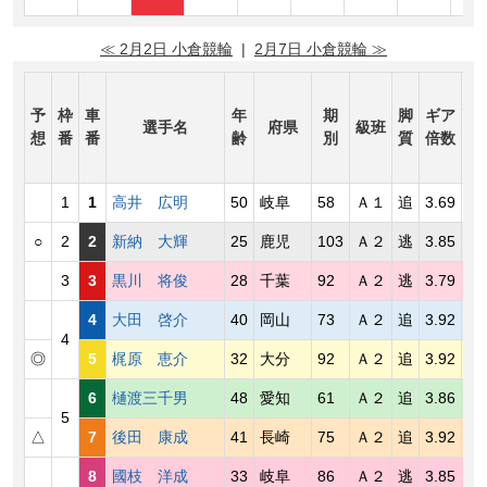
≪ 2月2日 小倉競輪
|
2月7日 小倉競輪 ≫
予
枠
車
年
期
脚
ギア
選手名
府県
級班
競
想
番
番
齢
別
質
倍数
得
1
1
高井 広明
50
岐阜
58
Ａ１
追
3.69
87
○
2
2
新納 大輝
25
鹿児
103
Ａ２
逃
3.85
84
3
3
黒川 将俊
28
千葉
92
Ａ２
逃
3.79
82
4
大田 啓介
40
岡山
73
Ａ２
追
3.92
81
4
◎
5
梶原 恵介
32
大分
92
Ａ２
追
3.92
90
6
樋渡三千男
48
愛知
61
Ａ２
追
3.86
69
5
△
7
後田 康成
41
長崎
75
Ａ２
追
3.92
86
8
國枝 洋成
33
岐阜
86
Ａ２
逃
3.85
80