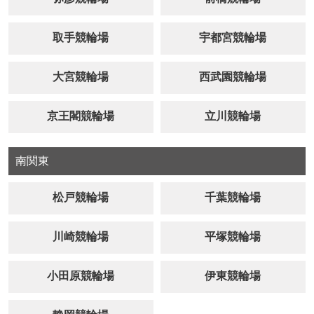
取手競輪場
宇都宮競輪場
大宮競輪場
西武園競輪場
京王閣競輪場
立川競輪場
南関東
松戸競輪場
千葉競輪場
川崎競輪場
平塚競輪場
小田原競輪場
伊東競輪場