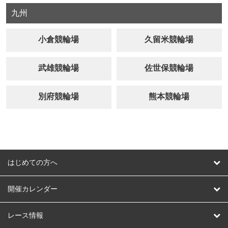
九州
小倉競輪場
久留米競輪場
武雄競輪場
佐世保競輪場
別府競輪場
熊本競輪場
はじめての方へ
はじめての方へ
開催カレンダー
競輪
レース情報