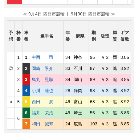
≪ 9月4日 四日市競輪
|
9月30日 四日市競輪 ≫
予
枠
車
年
期
脚
ギア
選手名
府県
級班
競
想
番
番
齢
別
質
倍数
得
1
1
中西 司
34
神奈
95
Ａ３
両
3.85
73
◎
2
2
岡崎 景介
33
石川
87
Ａ３
逃
3.92
74
3
3
鳥丸 晃順
34
岡山
89
Ａ３
追
3.85
72
4
4
小川 達也
28
静岡
93
Ａ３
逃
3.92
69
○
5
5
西田 潤
49
富山
63
Ａ３
追
3.92
74
6
福井 栄治
49
埼玉
56
Ａ３
追
3.86
64
6
7
和田 誠寿
24
広島
103
Ａ３
逃
3.85
71