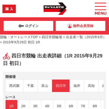
ログイン
無料会員登録
競輪・オートレースTOP
>
四日市競輪場
>
出走表一覧（2015年9月）
>
2015年9月29日 初日 1R
四日市競輪 出走表詳細（1R 2015年9月29
日 初日）
開催場
西武園
千葉
富山
四日市
福井
高知
武雄
レース
1R
2R
3R
4R
5R
6R
7R
8R
9R