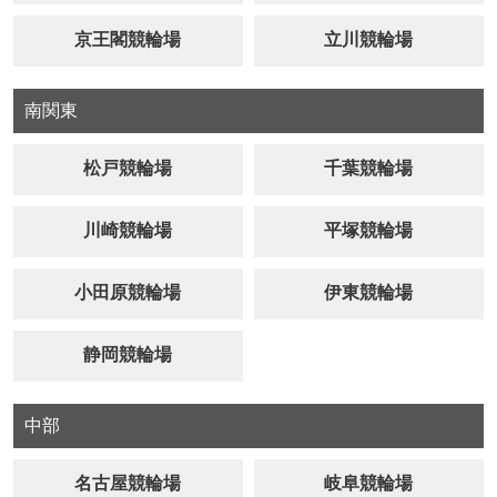
京王閣競輪場
立川競輪場
南関東
松戸競輪場
千葉競輪場
川崎競輪場
平塚競輪場
小田原競輪場
伊東競輪場
静岡競輪場
中部
名古屋競輪場
岐阜競輪場