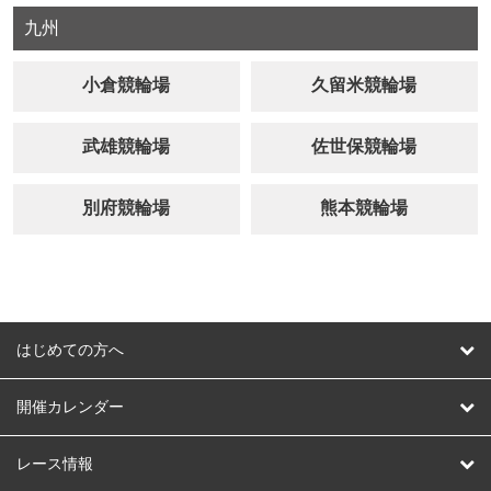
九州
小倉競輪場
久留米競輪場
武雄競輪場
佐世保競輪場
別府競輪場
熊本競輪場
はじめての方へ
はじめての方へ
開催カレンダー
競輪
レース情報