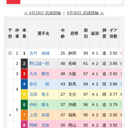
≪ 9月28日 武雄競輪
|
9月30日 武雄競輪 ≫
予
枠
車
年
期
脚
ギア
選手名
府県
級班
競
想
番
番
齢
別
質
倍数
得
◎
1
1
吉竹 雄城
25
静岡
99
Ａ１
逃
3.92
88.
2
2
野口誠一郎
48
長崎
61
Ａ２
追
3.85
80.
3
3
大矢 勝也
48
大阪
57
Ａ１
追
3.92
79.
4
赤石 聡
43
群馬
69
Ａ２
両
3.86
79.
4
5
荘田 竜斗
27
大分
97
Ａ１
両
3.77
80.
6
仲松 勝太
37
沖縄
96
Ａ１
追
3.79
76.
5
○
7
上田 栄蔵
37
福島
95
Ａ２
追
3.92
80.
8
岡崎 克政
30
岡山
92
Ａ２
逃
3.92
78.