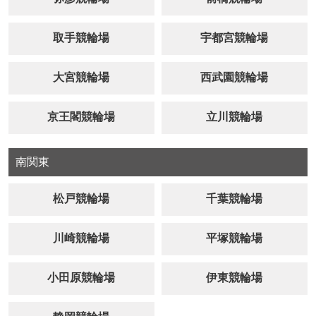
取手競輪場
宇都宮競輪場
大宮競輪場
西武園競輪場
京王閣競輪場
立川競輪場
南関東
松戸競輪場
千葉競輪場
川崎競輪場
平塚競輪場
小田原競輪場
伊東競輪場