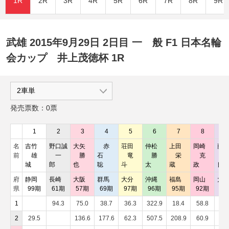
1R
2R
3R
4R
5R
6R
7R
8R
9R
武雄 2015年9月29日 2日目 一 般 F1 日本名輪
会カップ 井上茂徳杯 1R
発売票数：0票
1
2
3
4
5
6
7
8
9
名
吉竹
野口誠
大矢
赤
荘田
仲松
上田
岡崎
藤
前
雄
一
勝
石
竜
勝
栄
克
城
郎
也
聡
斗
太
蔵
政
府
静岡
長崎
大阪
群馬
大分
沖縄
福島
岡山
大
県
99期
61期
57期
69期
97期
96期
95期
92期
77
1
94.3
75.0
38.7
36.3
322.9
18.4
58.8
13
2
29.5
136.6
177.6
62.3
507.5
208.9
60.9
46