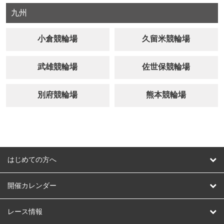
九州
小倉競輪場
久留米競輪場
武雄競輪場
佐世保競輪場
別府競輪場
熊本競輪場
はじめての方へ
はじめての方へ
開催カレンダー
競輪
レース情報