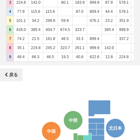
3
224.8
142.0
80.1
183.9
999.9
87.9
578.1
7.
4
77.8
115.6
115.6
87.0
809.4
44.4
578.1
7.
5
101.1
34.2
299.8
59.9
476.1
23.2
351.9
24
6
426.0
385.4
404.7
674.5
323.7
385.4
999.9
207
7
74.2
21.5
161.8
46.5
33.3
899.4
337.2
10
8
35.1
224.8
245.2
323.7
261.1
999.9
142.0
105
9
48.4
66.3
46.5
19.3
40.8
622.6
12.8
224.8
戻る
中部
北日本
中国