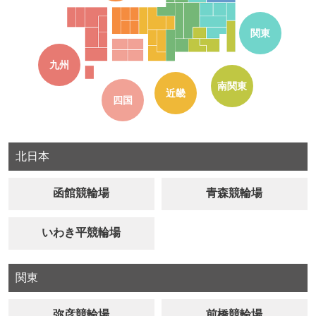
関東
九州
南関東
近畿
四国
北日本
函館競輪場
青森競輪場
いわき平競輪場
関東
弥彦競輪場
前橋競輪場