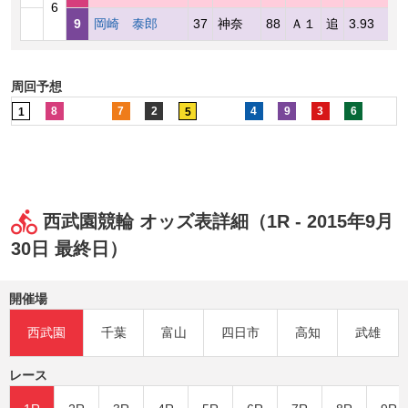
6
9
岡崎 泰郎
37
神奈
88
Ａ１
追
3.93
周回予想
8
7
2
4
9
3
6
1
5
西武園競輪 オッズ表詳細（1R - 2015年9月
30日 最終日）
開催場
西武園
千葉
富山
四日市
高知
武雄
レース