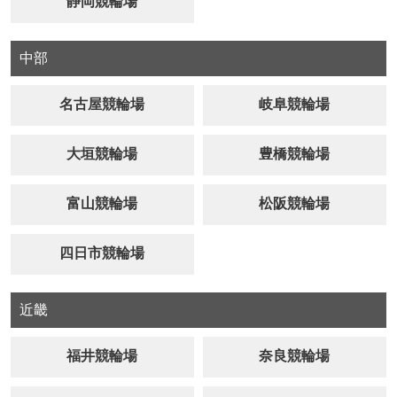
静岡競輪場
中部
名古屋競輪場
岐阜競輪場
大垣競輪場
豊橋競輪場
富山競輪場
松阪競輪場
四日市競輪場
近畿
福井競輪場
奈良競輪場