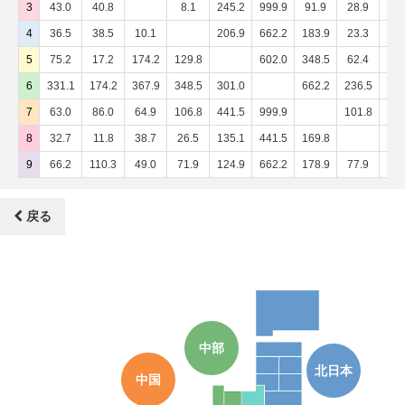
3
43.0
40.8
8.1
245.2
999.9
91.9
28.9
64
4
36.5
38.5
10.1
206.9
662.2
183.9
23.3
143
5
75.2
17.2
174.2
129.8
602.0
348.5
62.4
315
6
331.1
174.2
367.9
348.5
301.0
662.2
236.5
551
7
63.0
86.0
64.9
106.8
441.5
999.9
101.8
189
8
32.7
11.8
38.7
26.5
135.1
441.5
169.8
137
9
66.2
110.3
49.0
71.9
124.9
662.2
178.9
77.9
戻る
中部
北日本
中国