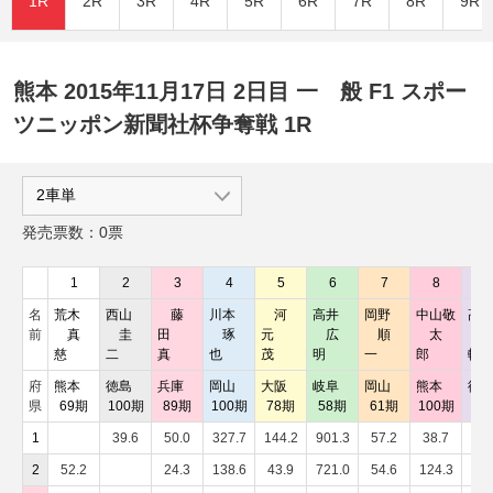
1R
2R
3R
4R
5R
6R
7R
8R
9R
熊本 2015年11月17日 2日目 一 般 F1 スポー
ツニッポン新聞社杯争奪戦 1R
発売票数：0票
1
2
3
4
5
6
7
8
9
名
荒木
西山
藤
川本
河
高井
岡野
中山敬
高
前
真
圭
田
琢
元
広
順
太
慈
二
真
也
茂
明
一
郎
府
熊本
徳島
兵庫
岡山
大阪
岐阜
岡山
熊本
徳
県
69期
100期
89期
100期
78期
58期
61期
100期
88
1
39.6
50.0
327.7
144.2
901.3
57.2
38.7
75
2
52.2
24.3
138.6
43.9
721.0
54.6
124.3
8.