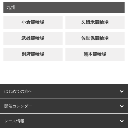
九州
小倉競輪場
久留米競輪場
武雄競輪場
佐世保競輪場
別府競輪場
熊本競輪場
はじめての方へ
はじめての方へ
開催カレンダー
競輪
レース情報