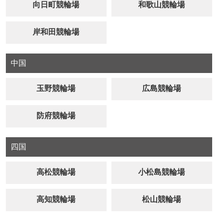
向日町競輪場
和歌山競輪場
岸和田競輪場
中国
玉野競輪場
広島競輪場
防府競輪場
四国
高松競輪場
小松島競輪場
高知競輪場
松山競輪場