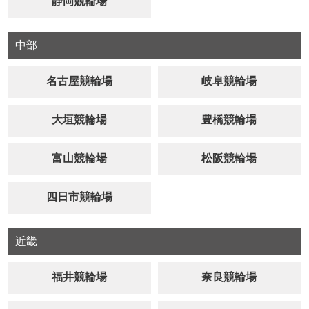
静岡競輪場
中部
名古屋競輪場
岐阜競輪場
大垣競輪場
豊橋競輪場
富山競輪場
松阪競輪場
四日市競輪場
近畿
福井競輪場
奈良競輪場