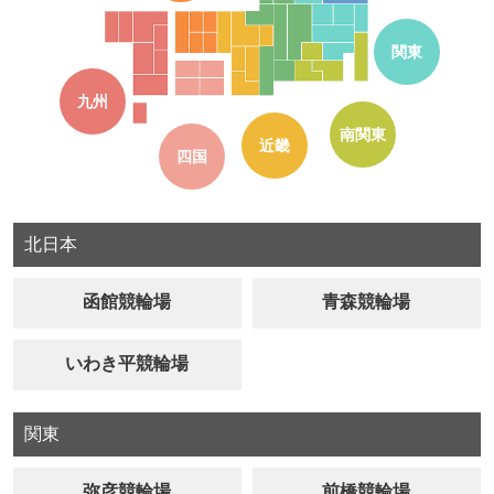
関東
九州
南関東
近畿
四国
北日本
函館競輪場
青森競輪場
いわき平競輪場
関東
弥彦競輪場
前橋競輪場