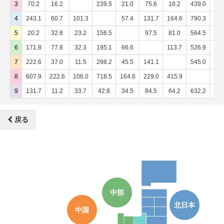
3
70.2
16.2
239.5
21.0
75.6
18.2
439.0
54
4
243.1
60.7
101.3
57.4
131.7
164.6
790.3
39
5
20.2
32.8
23.2
156.5
97.5
81.0
564.5
69
6
171.8
77.8
32.3
195.1
66.6
113.7
526.9
168
7
222.6
37.0
11.5
298.2
45.5
141.1
545.0
92
8
607.9
222.6
106.0
718.5
164.6
229.0
415.9
509
9
131.7
11.2
33.7
42.8
34.5
84.5
64.2
632.2
戻る
中部
北日本
中国