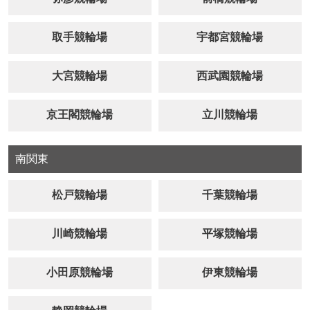
取手競輪場
宇都宮競輪場
大宮競輪場
西武園競輪場
京王閣競輪場
立川競輪場
南関東
松戸競輪場
千葉競輪場
川崎競輪場
平塚競輪場
小田原競輪場
伊東競輪場