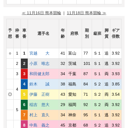
≪ 11月16日 熊本競輪
|
11月18日 熊本競輪 ≫
予
枠
車
年
期
脚
ギア
選手名
府県
級班
競
想
番
番
齢
別
質
倍数
○
1
1
宮越 大
41
富山
77
Ｓ１
追
3.92
10
2
2
小原 唯志
32
茨城
101
Ｓ１
逃
3.92
10
3
3
和田健太郎
34
千葉
87
Ｓ１
両
3.93
10
4
鈴木 誠
38
福島
84
Ｓ２
追
3.85
10
4
◎
5
伊藤 正樹
43
愛知
71
Ｓ２
両
3.54
10
6
稲吉 悠大
29
福岡
92
Ｓ２
両
3.92
96
5
7
村上 直久
34
神奈
95
Ｓ１
逃
3.92
10
8
中島 義之
45
京都
68
Ｓ２
追
3.92
97