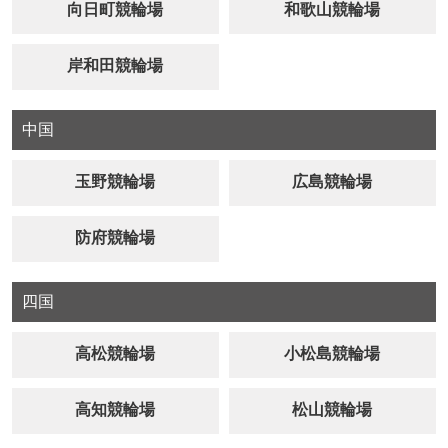
向日町競輪場
和歌山競輪場
岸和田競輪場
中国
玉野競輪場
広島競輪場
防府競輪場
四国
高松競輪場
小松島競輪場
高知競輪場
松山競輪場