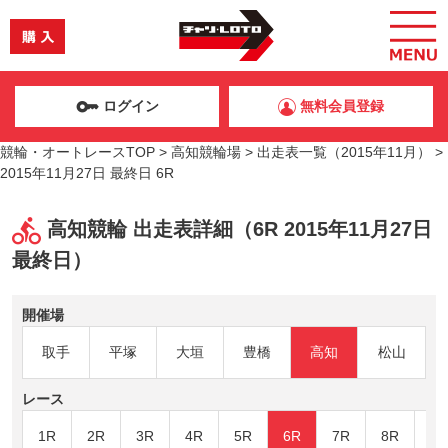
ログイン
無料会員登録
競輪・オートレースTOP
>
高知競輪場
>
出走表一覧（2015年11月）
>
2015年11月27日 最終日 6R
高知競輪 出走表詳細（6R 2015年11月27日
最終日）
開催場
取手
平塚
大垣
豊橋
高知
松山
レース
1R
2R
3R
4R
5R
6R
7R
8R
9R