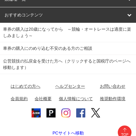
競輪くじ
レース結果
北日本
函館競輪場
青森競輪場
いわき平競輪場
おすすめコンテンツ
車券の購入は20歳になってから ～競輪・オートレースは適度に楽
Dokanto!
キャリーオーバー一覧
関
競輪選手情報
弥彦競輪場
前橋競輪場
取手競輪場
宇都宮競輪場
しみましょう～
東
大宮競輪場
西武園競輪場
京王閣競輪場
立川競輪場
チャリロトプラザ
Perfecta Navi
車券の購入にのめり込む不安のある方のご相談
南
松戸競輪場
千葉競輪場
川崎競輪場
平塚競輪場
公営競技の払戻金を受けた方へ（クリックすると国税庁のページへ
netkeirin
関
移動します）
小田原競輪場
伊東競輪場
静岡競輪場
東
ケイリンガル
中
名古屋競輪場
岐阜競輪場
大垣競輪場
豊橋競輪場
はじめての方へ
ヘルプセンター
お問い合わせ
部
チャリレンジャー
富山競輪場
松阪競輪場
四日市競輪場
会員規約
会社概要
個人情報について
推奨動作環境
競輪場情報
近
福井競輪場
奈良競輪場
向日町競輪場
和歌山競輪場
畿
岸和田競輪場
オートレース場情報
PCサイトへ移動