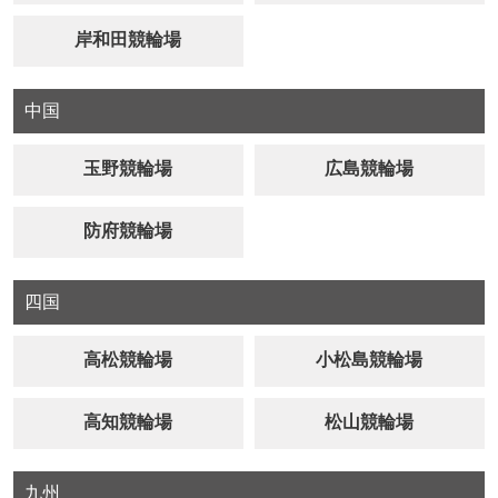
岸和田競輪場
中国
玉野競輪場
広島競輪場
防府競輪場
四国
高松競輪場
小松島競輪場
高知競輪場
松山競輪場
九州