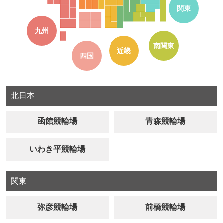
関東
九州
南関東
近畿
四国
北日本
函館競輪場
青森競輪場
いわき平競輪場
関東
弥彦競輪場
前橋競輪場