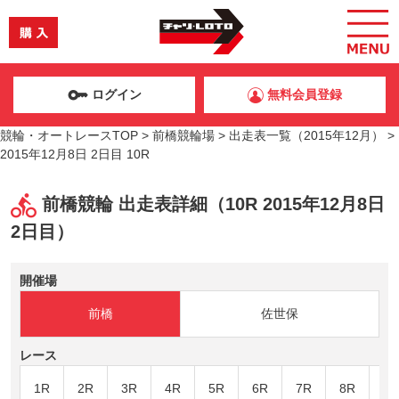
ログイン
無料会員登録
競輪・オートレースTOP
>
前橋競輪場
>
出走表一覧（2015年12月）
>
2015年12月8日 2日目 10R
前橋競輪 出走表詳細（10R 2015年12月8日
2日目）
開催場
前橋
佐世保
レース
1R
2R
3R
4R
5R
6R
7R
8R
9R