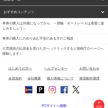
競輪くじ
レース結果
北日本
函館競輪場
青森競輪場
いわき平競輪場
おすすめコンテンツ
車券の購入は20歳になってから ～競輪・オートレースは適度に楽
Dokanto!
キャリーオーバー一覧
関
競輪選手情報
弥彦競輪場
前橋競輪場
取手競輪場
宇都宮競輪場
しみましょう～
東
大宮競輪場
西武園競輪場
京王閣競輪場
立川競輪場
チャリロトプラザ
Perfecta Navi
車券の購入にのめり込む不安のある方のご相談
南
松戸競輪場
千葉競輪場
川崎競輪場
平塚競輪場
公営競技の払戻金を受けた方へ（クリックすると国税庁のページへ
netkeirin
関
移動します）
小田原競輪場
伊東競輪場
静岡競輪場
東
ケイリンガル
中
名古屋競輪場
岐阜競輪場
大垣競輪場
豊橋競輪場
はじめての方へ
ヘルプセンター
お問い合わせ
部
チャリレンジャー
富山競輪場
松阪競輪場
四日市競輪場
会員規約
会社概要
個人情報について
推奨動作環境
競輪場情報
近
福井競輪場
奈良競輪場
向日町競輪場
和歌山競輪場
畿
岸和田競輪場
オートレース場情報
PCサイトへ移動