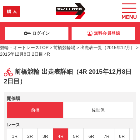
ログイン
無料会員登録
競輪・オートレースTOP
>
前橋競輪場
>
出走表一覧（2015年12月）
>
2015年12月8日 2日目 4R
前橋競輪 出走表詳細（4R 2015年12月8日
2日目）
開催場
前橋
佐世保
レース
1R
2R
3R
4R
5R
6R
7R
8R
9R