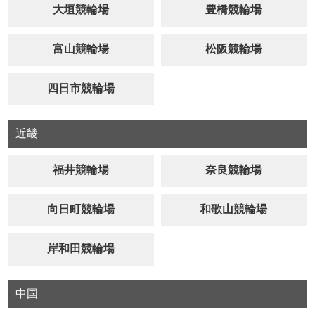
大垣競輪場
豊橋競輪場
富山競輪場
松阪競輪場
四日市競輪場
近畿
福井競輪場
奈良競輪場
向日町競輪場
和歌山競輪場
岸和田競輪場
中国