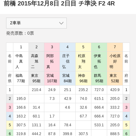
前橋 2015年12月8日 2日目 チ準決 F2 4R
発売票数：0票
1
2
3
4
5
6
7
名
中島
高森
阿部
庄子
柁原
伊東
小松原
名
前
真
旭
拓
信
翔
拓
好
前
人
二
真
弘
太
也
明
府
福島
東京
宮城
宮城
神奈
群馬
東京
府
県
77期
95期
107期
84期
96期
95期
52期
県
1
210.4
24.9
25.1
235.2
727.0
420.9
1
2
195.0
7.3
42.9
74.0
615.1
205.0
2
3
166.6
31.4
4.6
32.6
666.4
333.2
3
4
163.2
60.1
1.7
67.7
666.4
727.0
4
5
307.5
131.1
16.4
78.4
533.1
205.0
5
6
319.8
444.2
87.8
399.8
307.5
888.5
6