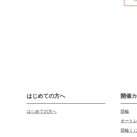
はじめての方へ
開催
はじめての方へ
競輪
オート
競輪く