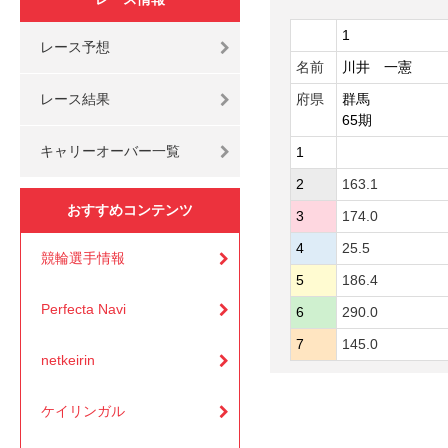
1
レース予想
名前
川井 一憲
レース結果
府県
群馬
65期
キャリーオーバー一覧
1
2
163.1
おすすめコンテンツ
3
174.0
4
25.5
競輪選手情報
5
186.4
Perfecta Navi
6
290.0
7
145.0
netkeirin
ケイリンガル