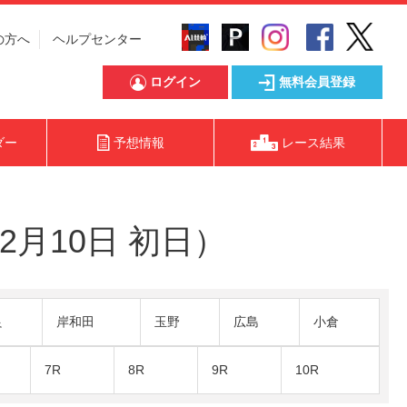
の方へ
ヘルプセンター
ログイン
無料会員登録
ダー
予想情報
レース結果
2月10日 初日）
良
岸和田
玉野
広島
小倉
7R
8R
9R
10R