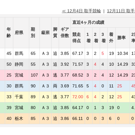
≪ 12月4日 取手競輪
|
12月11日 取
直近4ヶ月の成績
年
期
脚
ギア
府県
級班
競走
1
2
3
着
2
齢
別
質
倍数
勝率
得点
着
着
着
外
憲
45
群馬
65
Ａ３
追
3.85
67.17
3
2
5
19
10.34
1
年
50
静岡
55
Ａ３
追
3.92
71.57
3
4
4
10
14.29
3
馬
25
宮城
107
Ａ３
逃
3.77
68.52
3
2
4
12
14.29
2
二
30
群馬
90
Ａ３
両
3.69
71.65
5
4
0
11
25
4
志
33
千葉
89
Ａ３
逃
3.77
72.00
6
4
2
12
25
4
功
39
宮城
80
Ａ３
追
3.85
64.17
0
1
3
19
0
4
輔
40
栃木
85
Ａ３
追
3.86
66.11
0
0
3
6
0
0