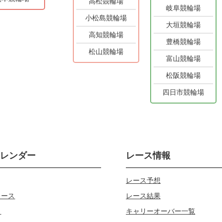
高松競輪場
岐阜競輪場
小松島競輪場
大垣競輪場
高知競輪場
豊橋競輪場
松山競輪場
富山競輪場
松阪競輪場
四日市競輪場
カレンダー
レース情報
レース予想
レース
レース結果
じ
キャリーオーバー一覧