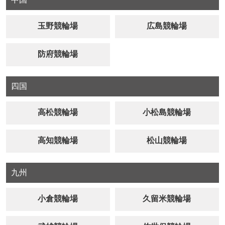
玉野競輪場
広島競輪場
防府競輪場
四国
高松競輪場
小松島競輪場
高知競輪場
松山競輪場
九州
小倉競輪場
久留米競輪場