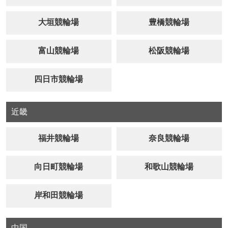
大垣競輪場
豊橋競輪場
富山競輪場
松阪競輪場
四日市競輪場
近畿
福井競輪場
奈良競輪場
向日町競輪場
和歌山競輪場
岸和田競輪場
中国