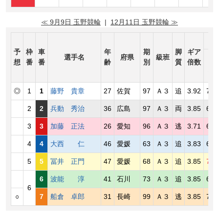
≪ 9月9日 玉野競輪
|
12月11日 玉野競輪 ≫
予
枠
車
年
期
脚
ギア
選手名
府県
級班
競
想
番
番
齢
別
質
倍数
得
◎
1
1
藤野 貴章
27
佐賀
97
Ａ３
追
3.92
74.
2
2
兵動 秀治
36
広島
97
Ａ３
両
3.85
69.
3
3
加藤 正法
26
愛知
96
Ａ３
逃
3.71
68.
4
4
大西 仁
46
愛媛
63
Ａ３
追
3.83
69.
5
5
冨井 正門
47
愛媛
68
Ａ３
追
3.85
74.
6
波能 淳
41
石川
73
Ａ３
追
3.85
66.
6
○
7
船倉 卓郎
31
長崎
99
Ａ３
逃
3.85
73.