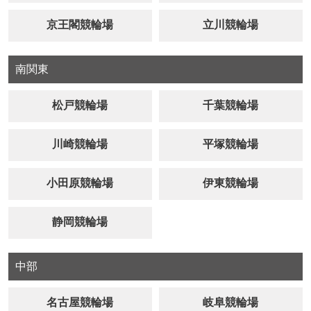
京王閣競輪場
立川競輪場
南関東
松戸競輪場
千葉競輪場
川崎競輪場
平塚競輪場
小田原競輪場
伊東競輪場
静岡競輪場
中部
名古屋競輪場
岐阜競輪場