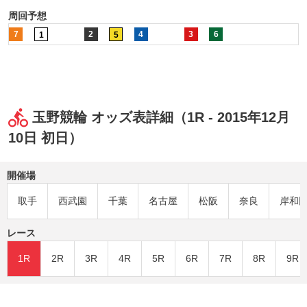
周回予想
7
2
4
3
6
1
5
玉野競輪 オッズ表詳細（1R - 2015年12月
10日 初日）
開催場
取手
西武園
千葉
名古屋
松阪
奈良
岸和
レース
1R
2R
3R
4R
5R
6R
7R
8R
9R