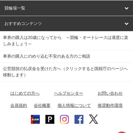
オートレース
レース予想
競輪場一覧
競輪くじ
レース結果
北日本
函館競輪場
青森競輪場
いわき平競輪場
おすすめコンテンツ
車券の購入は20歳になってから ～競輪・オートレースは適度に楽
Dokanto!
キャリーオーバー一覧
関
競輪選手情報
弥彦競輪場
前橋競輪場
取手競輪場
宇都宮競輪場
しみましょう～
東
大宮競輪場
西武園競輪場
京王閣競輪場
立川競輪場
チャリロトプラザ
Perfecta Navi
車券の購入にのめり込む不安のある方のご相談
南
松戸競輪場
千葉競輪場
川崎競輪場
平塚競輪場
公営競技の払戻金を受けた方へ（クリックすると国税庁のページへ
netkeirin
関
移動します）
小田原競輪場
伊東競輪場
静岡競輪場
東
ケイリンガル
中
名古屋競輪場
岐阜競輪場
大垣競輪場
豊橋競輪場
はじめての方へ
ヘルプセンター
お問い合わせ
部
チャリレンジャー
富山競輪場
松阪競輪場
四日市競輪場
会員規約
会社概要
個人情報について
推奨動作環境
競輪場情報
近
福井競輪場
奈良競輪場
向日町競輪場
和歌山競輪場
畿
岸和田競輪場
オートレース場情報