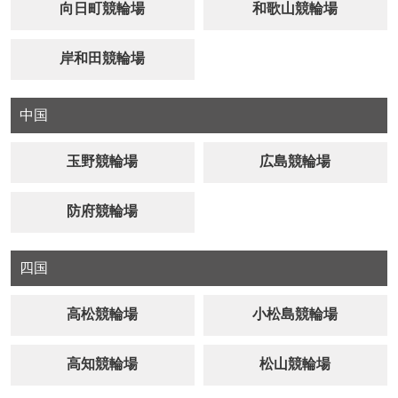
向日町競輪場
和歌山競輪場
岸和田競輪場
中国
玉野競輪場
広島競輪場
防府競輪場
四国
高松競輪場
小松島競輪場
高知競輪場
松山競輪場