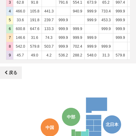
3
62.8
91.8
791.6
554.1
673.9
65.2
997.4
2.
4
466.0
105.8
441.3
940.9
999.9
733.4
999.9
69
5
33.6
191.8
239.7
999.9
999.9
453.3
999.9
36
6
600.8
647.6
133.3
999.9
999.9
999.9
999.9
82
7
146.6
31.6
74.3
999.9
999.9
999.9
999.9
10
8
542.0
579.8
503.7
999.9
702.4
999.9
999.9
128
9
45.7
49.0
4.2
536.2
288.2
548.0
31.3
579.8
戻る
中部
北日本
中国