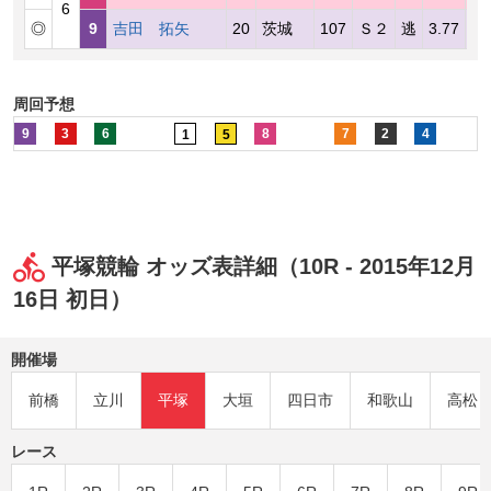
6
◎
9
吉田 拓矢
20
茨城
107
Ｓ２
逃
3.77
10
周回予想
9
3
6
8
7
2
4
1
5
平塚競輪 オッズ表詳細（10R - 2015年12月
16日 初日）
開催場
前橋
立川
平塚
大垣
四日市
和歌山
高松
レース