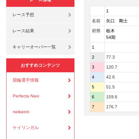
1
レース予想
名前
矢口 剛士
レース結果
府県
栃木
54期
キャリーオーバー一覧
1
2
77.3
おすすめコンテンツ
3
120.7
4
42.6
競輪選手情報
5
51.5
Perfecta Navi
6
159.6
7
176.7
netkeirin
ケイリンガル