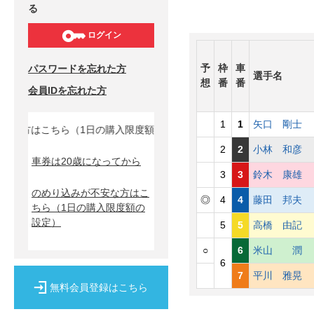
る
ログイン
予
枠
車
パスワードを忘れた方
選手名
想
番
番
会員IDを忘れた方
1
1
矢口 剛
方はこちら（1日の購入限度額の設定）↓
2
2
小林 和
車券は20歳になってから
3
3
鈴木 康
のめり込みが不安な方はこ
◎
4
4
藤田 邦
ちら
（1日の購入限度額の
設定）
5
5
高橋 由
○
6
米山 
6
7
平川 雅
無料会員登録はこちら