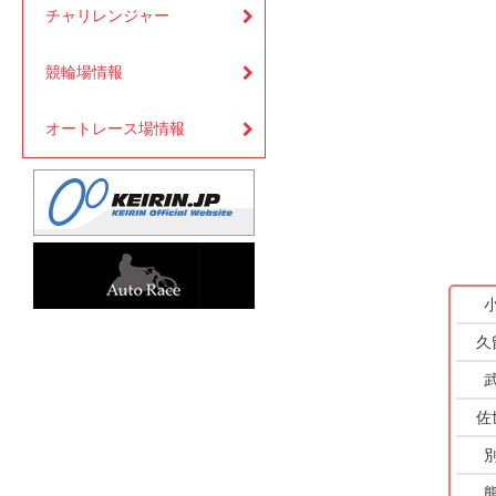
チャリレンジャー
競輪場情報
オートレース場情報
久
佐