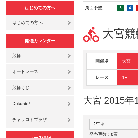
はじめての方へ
周回予想
6
4
はじめての方へ
大宮競輪
開催カレンダー
競輪
開催場
大宮
オートレース
レース
1R
競輪くじ
大宮 2015
Dokanto!
チャリロトプラザ
発売票数：0票
レース情報