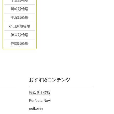
千葉競輪場
川崎競輪場
平塚競輪場
小田原競輪場
伊東競輪場
静岡競輪場
おすすめコンテンツ
競輪選手情報
Perfecta Navi
netkeirin