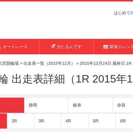
はじめて
オートレース
当たるんです
開催カレン
大宮競輪場
>
出走表一覧（2015年12月）
>
2015年12月24日 最終日 1R
 出走表詳細（1R 2015年1
静岡
岐阜
奈良
2R
3R
4R
5R
6R