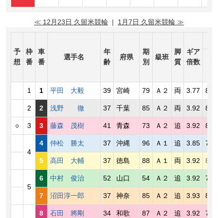
≪ 12月23日 久留米競輪
|
1月7日 久留米競輪 ≫
予
枠
車
年
期
脚
ギア
選手名
府県
級班
競
想
番
番
齢
別
質
倍数
得
1
1
平田 大毅
39
宮崎
79
Ａ２
両
3.77
82.
2
2
浅野 徹
37
千葉
85
Ａ２
両
3.92
80.
○
3
3
藤森 茂樹
41
青森
73
Ａ２
追
3.92
80.
4
仲松 勝太
37
沖縄
96
Ａ１
追
3.85
77.
4
5
高田 大輔
37
徳島
88
Ａ１
両
3.92
85.
6
中村 俊治
52
山口
54
Ａ２
追
3.92
76.
5
7
沼田淳一郎
37
神奈
85
Ａ２
追
3.93
80.
8
石田 將剛
34
和歌
87
Ａ２
追
3.92
77.