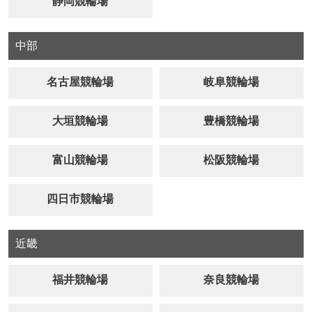
静岡競輪場
中部
名古屋競輪場
岐阜競輪場
大垣競輪場
豊橋競輪場
富山競輪場
松阪競輪場
四日市競輪場
近畿
福井競輪場
奈良競輪場