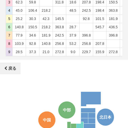
3
62.3
59.8
311.8
18.6
207.8
198.4
150.5
9.
4
45.0
106.4
218.2
48.5
242.5
198.4
363.8
83
5
25.2
30.3
42.3
145.5
92.8
101.5
181.9
10
6
140.8
150.5
218.2
363.8
28.7
545.7
436.5
150
7
77.9
34.6
181.9
242.5
37.9
396.8
396.8
47
8
103.9
92.8
140.8
256.8
53.2
256.8
207.8
92
9
28.5
37.3
21.0
272.8
9.0
229.7
155.9
272.8
戻る
中部
北日本
中国