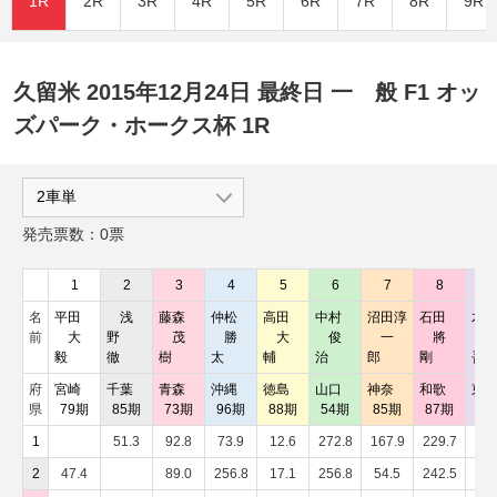
1R
2R
3R
4R
5R
6R
7R
8R
9R
久留米 2015年12月24日 最終日 一 般 F1 オッ
ズパーク・ホークス杯 1R
発売票数：0票
1
2
3
4
5
6
7
8
9
名
平田
浅
藤森
仲松
高田
中村
沼田淳
石田
木
前
大
野
茂
勝
大
俊
一
將
毅
徹
樹
太
輔
治
郎
剛
府
宮崎
千葉
青森
沖縄
徳島
山口
神奈
和歌
東
県
79期
85期
73期
96期
88期
54期
85期
87期
90
1
51.3
92.8
73.9
12.6
272.8
167.9
229.7
20
2
47.4
89.0
256.8
17.1
256.8
54.5
242.5
25