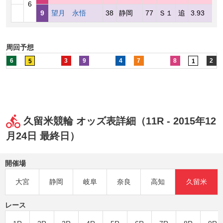
6
9
望月 永悟
38
静岡
77
Ｓ１
追
3.93
周回予想
6
3
9
4
7
8
2
5
1
久留米競輪 オッズ表詳細（11R - 2015年12
月24日 最終日）
開催場
大宮
静岡
岐阜
奈良
高知
久留米
レース