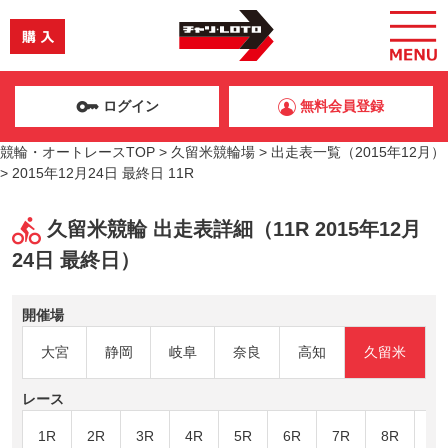
ログイン
無料会員登録
競輪・オートレースTOP
>
久留米競輪場
>
出走表一覧（2015年12月）
>
2015年12月24日 最終日 11R
久留米競輪 出走表詳細（11R 2015年12月
24日 最終日）
開催場
大宮
静岡
岐阜
奈良
高知
久留米
レース
1R
2R
3R
4R
5R
6R
7R
8R
9R