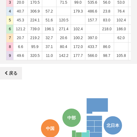
3
20.0
170.5
71.5
99.0
535.6
56.0
53.0
29
4
40.7
306.9
57.2
179.3
486.6
23.8
76.4
244
5
45.3
224.1
51.6
120.5
157.7
83.0
102.4
194
6
121.2
739.0
196.1
271.4
102.4
218.0
186.0
448
7
20.7
219.2
32.7
20.6
100.2
397.0
62.0
144
8
6.6
95.9
37.1
80.4
172.0
433.7
86.0
198
9
49.6
320.5
11.0
142.2
177.7
566.0
98.7
105.8
戻る
中部
北日本
中国