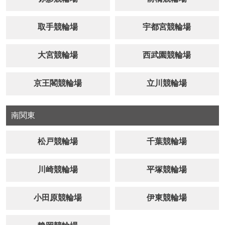
取手競輪場
宇都宮競輪場
大宮競輪場
西武園競輪場
京王閣競輪場
立川競輪場
南関東
松戸競輪場
千葉競輪場
川崎競輪場
平塚競輪場
小田原競輪場
伊東競輪場