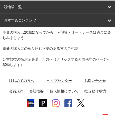
オートレース
レース予想
競輪場一覧
競輪くじ
レース結果
北日本
函館競輪場
青森競輪場
いわき平競輪場
おすすめコンテンツ
車券の購入は20歳になってから ～競輪・オートレースは適度に楽
Dokanto!
キャリーオーバー一覧
関
競輪選手情報
弥彦競輪場
前橋競輪場
取手競輪場
宇都宮競輪場
しみましょう～
東
大宮競輪場
西武園競輪場
京王閣競輪場
立川競輪場
チャリロトプラザ
Perfecta Navi
車券の購入にのめり込む不安のある方のご相談
南
松戸競輪場
千葉競輪場
川崎競輪場
平塚競輪場
公営競技の払戻金を受けた方へ（クリックすると国税庁のページへ
netkeirin
関
移動します）
小田原競輪場
伊東競輪場
静岡競輪場
東
ケイリンガル
中
名古屋競輪場
岐阜競輪場
大垣競輪場
豊橋競輪場
はじめての方へ
ヘルプセンター
お問い合わせ
部
チャリレンジャー
富山競輪場
松阪競輪場
四日市競輪場
会員規約
会社概要
個人情報について
推奨動作環境
競輪場情報
近
福井競輪場
奈良競輪場
向日町競輪場
和歌山競輪場
畿
岸和田競輪場
オートレース場情報